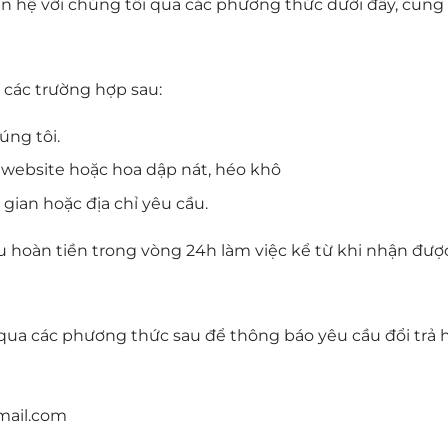
liên hệ với chúng tôi qua các phương thức dưới đây, cung 
g các trường hợp sau:
úng tôi.
website hoặc hoa dập nát, héo khô
ian hoặc địa chỉ yêu cầu.
cầu hoàn tiền trong vòng 24h làm việc kể từ khi nhận đượ
ôi qua các phương thức sau để thông báo yêu cầu đổi trả 
ail.com