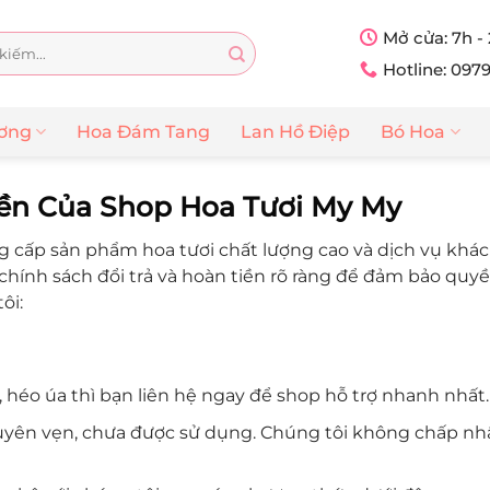
Mở cửa: 7h -
Hotline: 097
ương
Hoa Đám Tang
Lan Hồ Điệp
Bó Hoa
iền Của Shop Hoa Tươi My My
g cấp sản phẩm hoa tươi chất lượng cao và dịch vụ khác
hính sách đổi trả và hoàn tiền rõ ràng để đảm bảo quyền
ôi:
t, héo úa thì bạn liên hệ ngay để shop hỗ trợ nhanh nhất
uyên vẹn, chưa được sử dụng. Chúng tôi không chấp nhậ