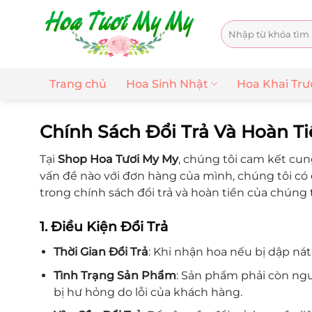
Chuyển
đến
Tìm
nội
kiếm:
dung
Trang chủ
Hoa Sinh Nhật
Hoa Khai Tr
Chính Sách Đổi Trả Và Hoàn T
Tại
Shop Hoa Tươi My My
, chúng tôi cam kết cun
vấn đề nào với đơn hàng của mình, chúng tôi có c
trong chính sách đổi trả và hoàn tiền của chúng t
1. Điều Kiện Đổi Trả
Thời Gian Đổi Trả
: Khi nhận hoa nếu bị dập ná
Tình Trạng Sản Phẩm
: Sản phẩm phải còn ng
bị hư hỏng do lỗi của khách hàng.