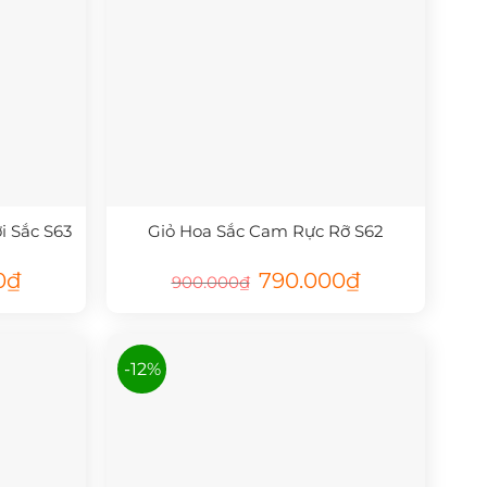
 Sắc S63
Giỏ Hoa Sắc Cam Rực Rỡ S62
Giá
Giá
Giá
0
₫
790.000
₫
900.000
₫
hiện
gốc
hiện
tại
là:
tại
là:
900.000₫.
là:
680.000₫.
790.000₫.
-12%