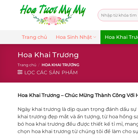
Chuyển
đến
Tìm
nội
kiếm:
dung
Trang chủ
Hoa Sinh Nhật
Hoa Khai Tr
Hoa Khai Trương
Trang chủ
/
HOA KHAI TRƯƠNG
LỌC CÁC SẢN PHẨM
Hoa Khai Trương – Chúc Mừng Thành Công Với 
Ngày khai trương là dịp quan trọng đánh dấu sự
khai trương đẹp mắt và ấn tượng, từ hoa hồng s
bó hoa khai trương đều được thiết kế tỉ mỉ, man
chọn hoa khai trương từ chúng tôi để làm cho s