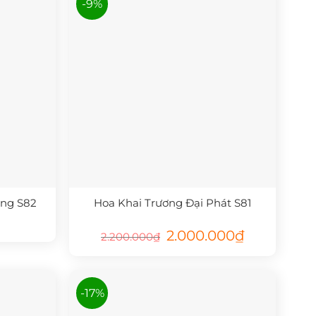
-9%
ờng S82
Hoa Khai Trương Đại Phát S81
Giá
Giá
2.000.000
₫
2.200.000
₫
gốc
hiện
là:
tại
2.200.000₫.
là:
2.000.000₫.
-17%