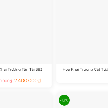
Khai Trương Tấn Tài S83
Hoa Khai Trương Cát Tư
Giá
Giá
2.400.000
₫
0.000
₫
gốc
hiện
là:
tại
2.700.000₫.
là:
2.400.000₫.
-13%