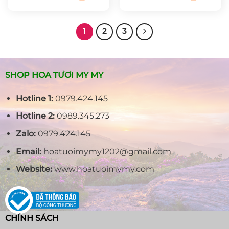
là:
tại
là:
tại
1.600.000₫.
là:
1.500.000₫.
là:
1.400.000₫.
1.300.000
1
2
3
SHOP HOA TƯƠI MY MY
Hotline 1:
0979.424.145
Hotline 2:
0989.345.273
Zalo:
0979.424.145
Email:
hoatuoimymy1202@gmail.com
Website:
www.hoatuoimymy.com
CHÍNH SÁCH