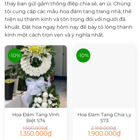
thay bạn gửi gắm thông điệp chia sẻ, an ủi. Chúng
tôi cung cấp các mẫu hoa đám tang trang nhã, thể
hiện sự thành kính và tôn trọng đối với người đã
khuất. Đặt hoa ngay hôm nay để bày tỏ lòng thành
kính một cách trọn vẹn và ý nghĩa nhất.
-10%
-10%
Hoa Đám Tang Vĩnh
Hoa Đám Tang Chia Ly
Biệt S74
S73
1.500.000
₫
2.100.000
₫
Giá
Giá
Giá
Giá
1.350.000
₫
1.900.000
₫
gốc
hiện
gốc
hiện