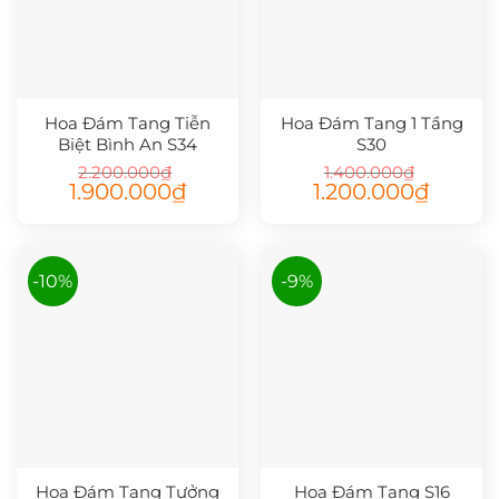
Hoa Đám Tang Tiễn
Hoa Đám Tang 1 Tầng
Biệt Bình An S34
S30
2.200.000
₫
1.400.000
₫
Giá
Giá
Giá
Giá
1.900.000
₫
1.200.000
₫
gốc
hiện
gốc
hiện
là:
tại
là:
tại
2.200.000₫.
là:
1.400.000₫.
là:
1.900.000₫.
1.200.000
-10%
-9%
Hoa Đám Tang Tưởng
Hoa Đám Tang S16