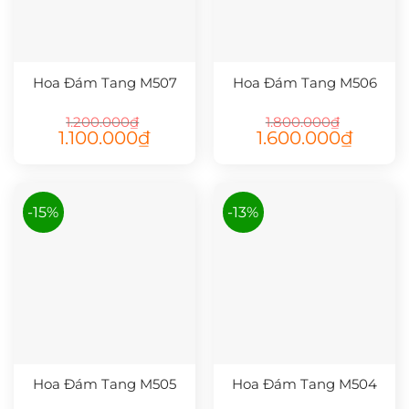
Hoa Đám Tang M507
Hoa Đám Tang M506
1.200.000
₫
1.800.000
₫
Giá
Giá
Giá
Giá
1.100.000
₫
1.600.000
₫
gốc
hiện
gốc
hiện
là:
tại
là:
tại
1.200.000₫.
là:
1.800.000₫.
là:
1.100.000₫.
1.600.00
-15%
-13%
Hoa Đám Tang M505
Hoa Đám Tang M504