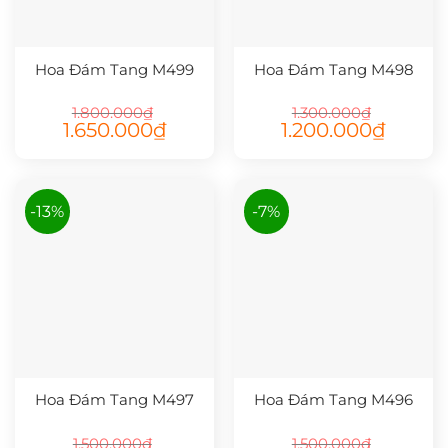
Hoa Đám Tang M499
Hoa Đám Tang M498
1.800.000
₫
1.300.000
₫
Giá
Giá
Giá
Giá
1.650.000
₫
1.200.000
₫
gốc
hiện
gốc
hiện
là:
tại
là:
tại
1.800.000₫.
là:
1.300.000₫.
là:
1.650.000₫.
1.200.000
-13%
-7%
Hoa Đám Tang M497
Hoa Đám Tang M496
1.500.000
₫
1.500.000
₫