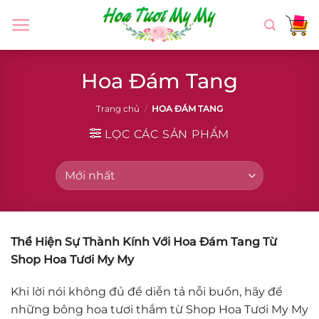
Chuyển
đến
nội
dung
Hoa Đám Tang
Trang chủ
/
HOA ĐÁM TANG
LỌC CÁC SẢN PHẨM
Thể Hiện Sự Thành Kính Với Hoa Đám Tang Từ
Shop Hoa Tươi My My
Khi lời nói không đủ để diễn tả nỗi buồn, hãy để
những bông hoa tươi thắm từ Shop Hoa Tươi My My