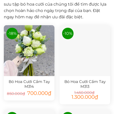
sưu tập bó hoa cưới của chúng tôi để tìm được lựa
chọn hoàn hảo cho ngày trọng đại của bạn. Đặt
ngay hôm nay để nhận ưu đãi đặc biệt.
-18%
-10%
Bó Hoa Cưới Cầm Tay
Bó Hoa Cưới Cầm Tay
M314
M313
Giá
Giá
700.000
₫
1.450.000
₫
850.000
₫
gốc
hiện
Giá
Giá
1.300.000
₫
là:
tại
gốc
hiện
850.000₫.
là:
là:
tại
700.000₫.
1.450.000₫.
là:
1.300.000