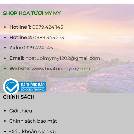
SHOP HOA TƯƠI MY MY
Hotline 1:
0979.424.145
Hotline 2:
0989.345.273
Zalo:
0979.424.145
Email:
hoatuoimymy1202@gmail.com
Website:
www.hoatuoimymy.com
CHÍNH SÁCH
Giới thiệu
Chính sách bảo mật
Điều khoản dịch vụ