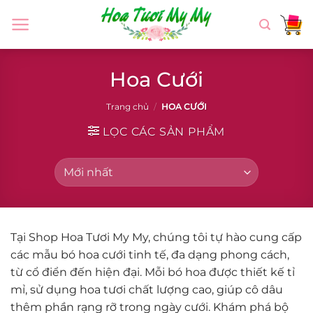
Chuyển
đến
nội
dung
Hoa Cưới
Trang chủ
/
HOA CƯỚI
LỌC CÁC SẢN PHẨM
Tại Shop Hoa Tươi My My, chúng tôi tự hào cung cấp
các mẫu bó hoa cưới tinh tế, đa dạng phong cách,
từ cổ điển đến hiện đại. Mỗi bó hoa được thiết kế tỉ
mỉ, sử dụng hoa tươi chất lượng cao, giúp cô dâu
thêm phần rạng rỡ trong ngày cưới. Khám phá bộ