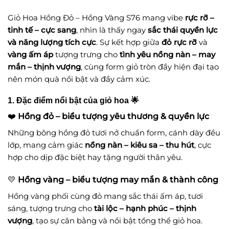
Giỏ Hoa Hồng Đỏ – Hồng Vàng S76 mang vibe
rực rỡ –
tinh tế – cực sang
, nhìn là thấy ngay
sắc thái quyền lực
và năng lượng tích cực
. Sự kết hợp giữa
đỏ rực rỡ
và
vàng ấm áp
tượng trưng cho
tình yêu nồng nàn – may
mắn – thịnh vượng
, cùng form giỏ tròn đầy hiện đại tạo
nên món quà nổi bật và đầy cảm xúc.
1. Đặc điểm nổi bật của giỏ hoa 🌟
❤️
Hồng đỏ – biểu tượng yêu thương & quyền lực
Những bông hồng đỏ tươi nở chuẩn form, cánh dày đều
lớp, mang cảm giác
nồng nàn – kiêu sa – thu hút
, cực
hợp cho dịp đặc biệt hay tặng người thân yêu.
💛
Hồng vàng – biểu tượng may mắn & thành công
Hồng vàng phối cùng đỏ mang sắc thái ấm áp, tươi
sáng, tượng trưng cho
tài lộc – hạnh phúc – thịnh
vượng
, tạo sự cân bằng và nổi bật tổng thể giỏ hoa.