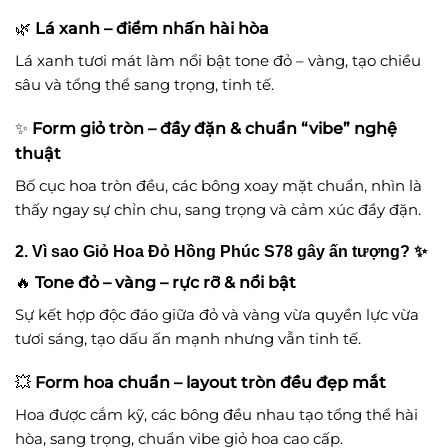
🌿
Lá xanh – điểm nhấn hài hòa
Lá xanh tươi mát làm nổi bật tone đỏ – vàng, tạo chiều
sâu và tổng thể sang trọng, tinh tế.
✨
Form giỏ tròn – đầy đặn & chuẩn “vibe” nghệ
thuật
Bố cục hoa tròn đều, các bông xoay mặt chuẩn, nhìn là
thấy ngay sự chỉn chu, sang trọng và cảm xúc đầy đặn.
2. Vì sao Giỏ Hoa Đỏ Hồng Phúc S78 gây ấn tượng? ✨
🔥
Tone đỏ – vàng – rực rỡ & nổi bật
Sự kết hợp độc đáo giữa đỏ và vàng vừa quyền lực vừa
tươi sáng, tạo dấu ấn mạnh nhưng vẫn tinh tế.
💥
Form hoa chuẩn – layout tròn đều đẹp mắt
Hoa được cắm kỹ, các bông đều nhau tạo tổng thể hài
hòa, sang trọng, chuẩn vibe giỏ hoa cao cấp.