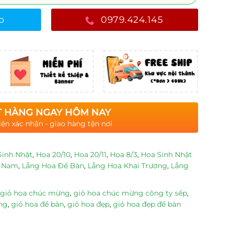
o
0979.424.145
 HÀNG NGAY HÔM NAY
iện xác nhận - giao hàng tận nơi
Sinh Nhật
,
Hoa 20/10
,
Hoa 20/11
,
Hoa 8/3
,
Hoa Sinh Nhật
g Nam
,
Lẵng Hoa Để Bàn
,
Lẵng Hoa Khai Trương
,
Lẵng
giỏ hoa chúc mừng
,
giỏ hoa chúc mừng công ty sếp
,
ng
,
giỏ hoa để bàn
,
giỏ hoa đẹp
,
giỏ hoa đẹp để bàn