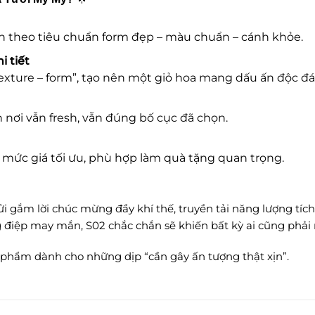
theo tiêu chuẩn form đẹp – màu chuẩn – cánh khỏe.
i tiết
texture – form”, tạo nên một giỏ hoa mang dấu ấn độc đáo
 nơi vẫn fresh, vẫn đúng bố cục đã chọn.
ức giá tối ưu, phù hợp làm quà tặng quan trọng.
i gắm lời chúc mừng đầy khí thế, truyền tải năng lượng tích
 điệp may mắn, S02 chắc chắn sẽ khiến bất kỳ ai cũng phải
t phẩm dành cho những dịp “cần gây ấn tượng thật xịn”.