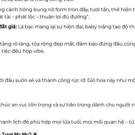
g cánh hồng bung nở form tròn đầy, tươi tắn, thể hiện 
 tài – phát lộc – thuận lợi đủ đường”.
đắt giá:
Lá bạc mang lại sự hiện đại, baby trắng tạo độ 
ầng rõ ràng, tỏa rộng đẹp mắt, đảm bảo đứng đâu cũng 
tiệc đều hợp vibe.
hởi đầu suôn sẻ và thành công rực rỡ. Giỏ hoa này như mộ
úc an vui, tôn trọng và sự trân trọng dành cho người n
anh lịch để phù hợp mọi lứa tuổi, mọi mối quan hệ – từ
a Tươi My My?
🌟