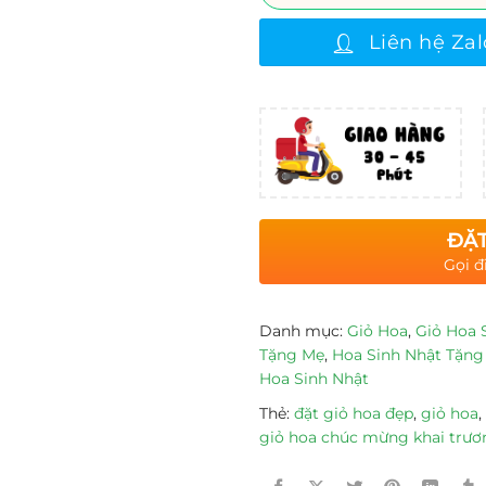
Liên hệ Zal
ĐẶT
Gọi đ
Danh mục:
Giỏ Hoa
,
Giỏ Hoa 
Tặng Mẹ
,
Hoa Sinh Nhật Tặn
Hoa Sinh Nhật
Thẻ:
đặt giỏ hoa đẹp
,
giỏ hoa
,
giỏ hoa chúc mừng khai trươ