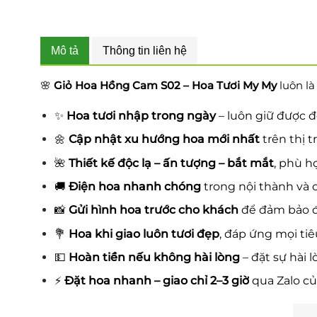
Mô tả
Thông tin liên hệ
🌸
Giỏ Hoa Hồng Cam S02 – Hoa Tươi My My
luôn là
✨
Hoa tươi nhập trong ngày
– luôn giữ được đ
🌼
Cập nhật xu hướng hoa mới nhất
trên thị t
🌺
Thiết kế độc lạ – ấn tượng – bắt mắt
, phù h
🚚
Điện hoa nhanh chóng
trong nội thành và c
📸
Gửi hình hoa trước cho khách
để đảm bảo đ
💐
Hoa khi giao luôn tươi đẹp
, đáp ứng mọi ti
💵
Hoàn tiền nếu không hài lòng
– đặt sự hài 
⚡
Đặt hoa nhanh – giao chỉ 2–3 giờ
qua Zalo củ