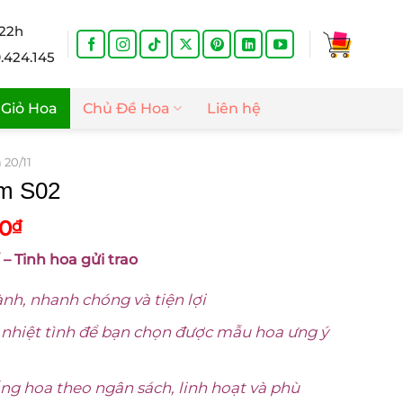
 22h
9.424.145
Giỏ Hoa
Chủ Đề Hoa
Liên hệ
 20/11
m S02
Giá
00
₫
hiện
 – Tinh hoa gửi trao
tại
0₫.
là:
ành, nhanh chóng và tiện lợi
1.200.000₫.
, nhiệt tình để bạn chọn được mẫu hoa ưng ý
ẵng hoa theo ngân sách, linh hoạt và phù