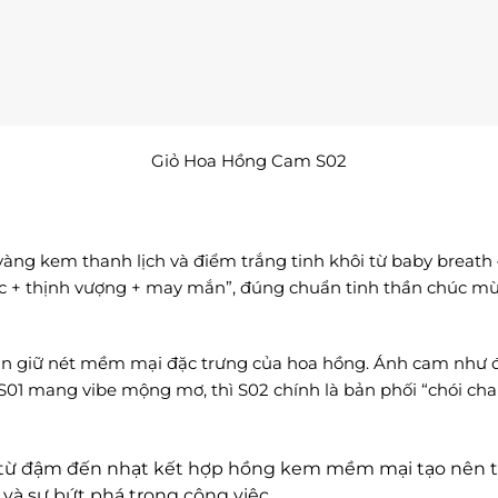
Giỏ Hoa Hồng Cam S02
 vàng kem thanh lịch và điểm trắng tinh khôi từ baby breath
c + thịnh vượng + may mắn”, đúng chuẩn tinh thần chúc mừn
ẫn giữ nét mềm mại đặc trưng của hoa hồng. Ánh cam như đ
 S01 mang vibe mộng mơ, thì S02 chính là bản phối “chói cha

từ đậm đến nhạt kết hợp hồng kem mềm mại tạo nên t
và sự bứt phá trong công việc.