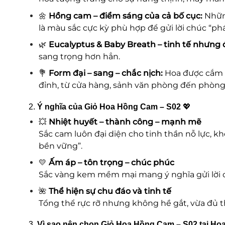
🌼
Hồng cam – điểm sáng của cả bố cục:
Nhữn
là màu sắc cực kỳ phù hợp để gửi lời chúc “phát
🌿
Eucalyptus & Baby Breath – tinh tế nhưng 
sang trọng hơn hẳn.
💐
Form đại – sang – chắc nịch:
Hoa được cắm t
đỉnh, từ cửa hàng, sảnh văn phòng đến phòng 
2.
Ý nghĩa của Giỏ Hoa Hồng Cam – S02
💖
💥
Nhiệt huyết – thành công – mạnh mẽ
Sắc cam luôn đại diện cho tinh thần nỗ lực, k
bền vững”.
💛
Ấm áp – tôn trọng – chúc phúc
Sắc vàng kem mềm mại mang ý nghĩa gửi lời ch
🌺
Thể hiện sự chu đáo và tinh tế
Tổng thể rực rỡ nhưng không hề gắt, vừa đủ th
3.
Vì sao nên chọn Giỏ Hoa Hồng Cam – S02 tại Ho