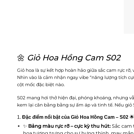
🌼
Giỏ Hoa Hồng Cam S02
Giỏ hoa là sự kết hợp hoàn hảo giữa sắc cam rực rỡ,
Nhìn vào là cảm nhận ngay vibe “năng lượng tích cự
cột mốc đặc biệt nào.
S02 mang hơi thở hiện đại, phóng khoáng, nhưng v
kem lại cân bằng bằng sự ấm áp và tinh tế. Nếu giỏ
1.
Đặc điểm nổi bật của Giỏ Hoa Hồng Cam – S02

✨
Bảng màu rực rỡ – cực kỳ thu hút:
Sắc cam 
hoa tượng trưng cho sự hưng thịnh, may mắn 