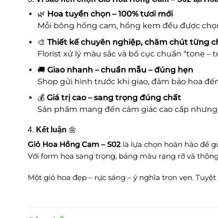
🌿
Hoa tuyển chọn – 100% tươi mới
Mỗi bông hồng cam, hồng kem đều được chọn 
🎨
Thiết kế chuyên nghiệp, chăm chút từng ch
Florist xử lý màu sắc và bố cục chuẩn “tone – 
🚚
Giao nhanh – chuẩn mẫu – đúng hẹn
Shop gửi hình trước khi giao, đảm bảo hoa đến
💰
Giá trị cao – sang trọng đúng chất
Sản phẩm mang đến cảm giác cao cấp nhưng m
4.
Kết luận
🌼
Giỏ Hoa Hồng Cam – S02
là lựa chọn hoàn hảo để gử
Với form hoa sang trọng, bảng màu rạng rỡ và thông
Một giỏ hoa đẹp – rực sáng – ý nghĩa trọn vẹn. Tuyệ