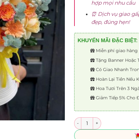
hợp mọi nhu cầu
⏰ Dịch vụ giao gấ
đẹp, đúng hẹn!
KHUYẾN MÃI ĐẶC BIỆT:
Miễn phí giao hàng 
Tặng Banner Hoặc Th
Có Giao Nhanh Trong
Hoàn Lại Tiền Nếu
Hoa Tươi Trên 3 Ng
Giảm Tiếp 5% Cho Đ
Số lượng