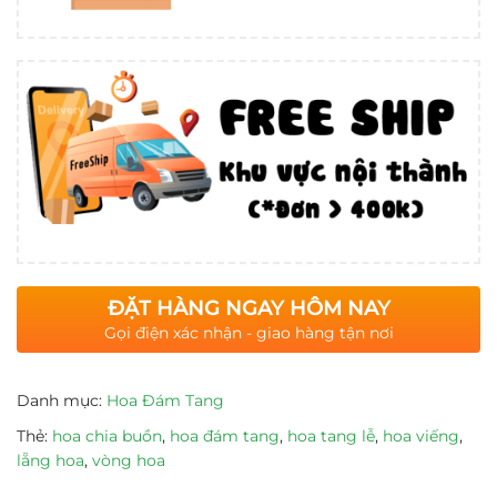
ĐẶT HÀNG NGAY HÔM NAY
Gọi điện xác nhận - giao hàng tận nơi
Danh mục:
Hoa Đám Tang
Thẻ:
hoa chia buồn
,
hoa đám tang
,
hoa tang lễ
,
hoa viếng
,
lẵng hoa
,
vòng hoa