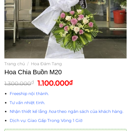
Trang chủ
/
Hoa Đám Tang
Hoa Chia Buồn M20
Giá
Giá
1.100.000
₫
₫
1.300.000
gốc
hiện
Freeship nội thành.
là:
tại
1.300.000₫.
là:
Tư vấn nhiệt tình.
1.100.000₫.
Nhận thiết kế lẵng
hoa
theo ngân sách của khách hàng.
Dịch vụ: Giao Gấp Trong Vòng 1 Giờ