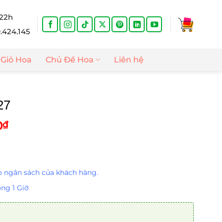
 22h
9.424.145
Giỏ Hoa
Chủ Đề Hoa
Liên hệ
27
Giá
0
₫
hiện
tại
0₫.
là:
1.100.000₫.
 ngân sách của khách hàng.
ng 1 Giờ