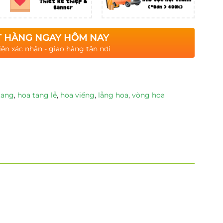
 HÀNG NGAY HÔM NAY
iện xác nhận - giao hàng tận nơi
tang
,
hoa tang lễ
,
hoa viếng
,
lẵng hoa
,
vòng hoa