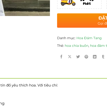
ĐẶT
Gọi đ
Danh mục:
Hoa Đám Tang
Thẻ:
hoa chia buồn
,
hoa đám 
n đồ yêu thích hoa. Với tiêu chí:
ờng