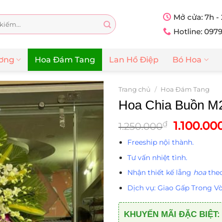
Mở cửa: 7h -
Hotline: 097
ương
Hoa Đám Tang
Lan Hồ Điệp
Bó Hoa
Trang chủ
/
Hoa Đám Tang
Hoa Chia Buồn M
Giá
1.100.00
₫
1.250.000
gốc
Freeship nội thành.
là:
1.250.00
Tư vấn nhiệt tình.
Nhận thiết kế lẵng
hoa
theo
Dịch vụ: Giao Gấp Trong Vò
KHUYẾN MÃI ĐẶC BIỆT: