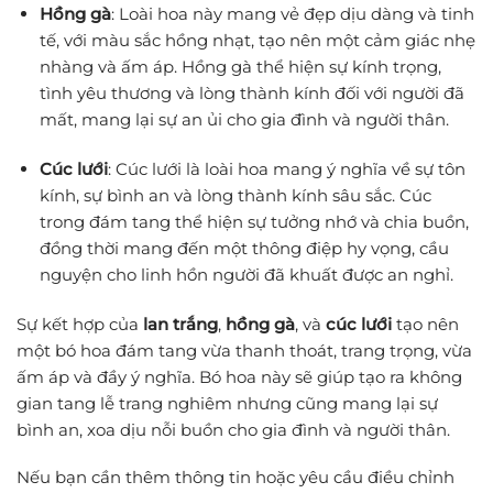
Hồng gà
: Loài hoa này mang vẻ đẹp dịu dàng và tinh
tế, với màu sắc hồng nhạt, tạo nên một cảm giác nhẹ
nhàng và ấm áp. Hồng gà thể hiện sự kính trọng,
tình yêu thương và lòng thành kính đối với người đã
mất, mang lại sự an ủi cho gia đình và người thân.
Cúc lưới
: Cúc lưới là loài hoa mang ý nghĩa về sự tôn
kính, sự bình an và lòng thành kính sâu sắc. Cúc
trong đám tang thể hiện sự tưởng nhớ và chia buồn,
đồng thời mang đến một thông điệp hy vọng, cầu
nguyện cho linh hồn người đã khuất được an nghỉ.
Sự kết hợp của
lan trắng
,
hồng gà
, và
cúc lưới
tạo nên
một bó hoa đám tang vừa thanh thoát, trang trọng, vừa
ấm áp và đầy ý nghĩa. Bó hoa này sẽ giúp tạo ra không
gian tang lễ trang nghiêm nhưng cũng mang lại sự
bình an, xoa dịu nỗi buồn cho gia đình và người thân.
Nếu bạn cần thêm thông tin hoặc yêu cầu điều chỉnh