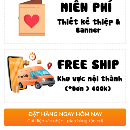
ĐẶT HÀNG NGAY HÔM NAY
Gọi điện xác nhận - giao hàng tận nơi