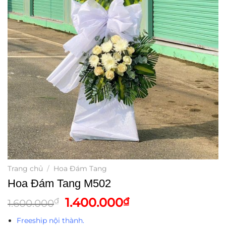
Trang chủ
/
Hoa Đám Tang
Hoa Đám Tang M502
Giá
Giá
1.400.000
₫
₫
1.600.000
gốc
hiện
Freeship nội thành.