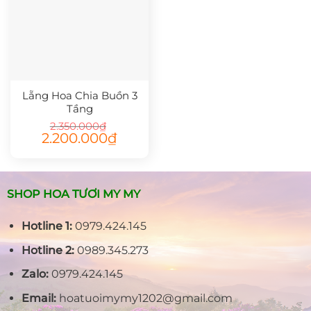
Lẵng Hoa Chia Buồn 3
Tầng
2.350.000
₫
Giá
Giá
2.200.000
₫
gốc
hiện
là:
tại
2.350.000₫.
là:
2.200.000₫.
SHOP HOA TƯƠI MY MY
Hotline 1:
0979.424.145
Hotline 2:
0989.345.273
Zalo:
0979.424.145
Email:
hoatuoimymy1202@gmail.com