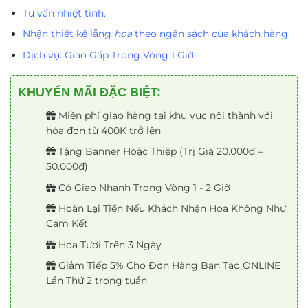
là:
tại
1.600.000₫.
là:
Tư vấn nhiệt tình.
1.400.000₫.
Nhận thiết kế lẵng
hoa
theo ngân sách của khách hàng.
Dịch vụ: Giao Gấp Trong Vòng 1 Giờ
KHUYẾN MÃI ĐẶC BIỆT:
Miễn phí giao hàng tại khu vực nội thành với
hóa đơn từ 400K trở lên
Tặng Banner Hoặc Thiệp (Trị Giá 20.000đ –
50.000đ)
Có Giao Nhanh Trong Vòng 1 - 2 Giờ
Hoàn Lại Tiền Nếu Khách Nhận Hoa Không Như
Cam Kết
Hoa Tươi Trên 3 Ngày
Giảm Tiếp 5% Cho Đơn Hàng Bạn Tạo ONLINE
Lần Thứ 2 trong tuần