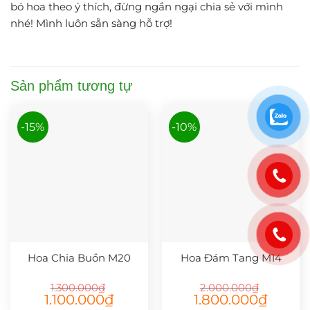
bó hoa theo ý thích, đừng ngần ngại chia sẻ với mình
nhé! Mình luôn sẵn sàng hỗ trợ!
Sản phẩm tương tự
-15%
-10%
Hoa Chia Buồn M20
Hoa Đám Tang M14
1.300.000
₫
2.000.000
₫
Giá
Giá
Giá
Giá
1.100.000
₫
1.800.000
₫
gốc
hiện
gốc
hiện