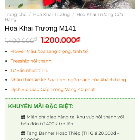
Trang chủ
/
Hoa Khai Trương
/
Hoa Khai Trương Cửa
Hàng
Hoa Khai Trương M141
Giá
Giá
1.200.000
₫
₫
1.400.000
gốc
hiện
Flower Mẫu
hoa
sang trọng, tinh tế.
là:
tại
1.400.000₫.
là:
Freeship nội thành.
1.200.000₫.
Tư vấn nhiệt tình.
Nhận thiết kế kệ
hoa
theo ngân sách của khách hàng.
Dịch vụ: Giao Gấp Trong Vòng 40 phút
KHUYẾN MÃI ĐẶC BIỆT:
Miễn phí giao hàng tại khu vực nội thành với
hóa đơn từ 400K trở lên
Tặng Banner Hoặc Thiệp (Trị Giá 20.000đ –