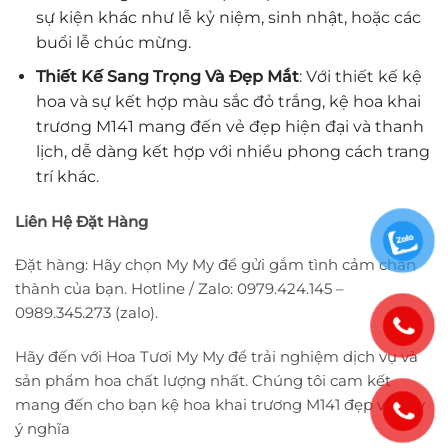
sự kiện khác như lễ kỷ niệm, sinh nhật, hoặc các
buổi lễ chúc mừng.
Thiết Kế Sang Trọng Và Đẹp Mắt
: Với thiết kế kệ
hoa và sự kết hợp màu sắc đỏ trắng, kệ hoa khai
trương M141 mang đến vẻ đẹp hiện đại và thanh
lịch, dễ dàng kết hợp với nhiều phong cách trang
trí khác.
Liên Hệ Đặt Hàng
Đặt hàng: Hãy chọn My My để gửi gắm tình cảm chân
thành của bạn. Hotline / Zalo: 0979.424.145 –
0989.345.273 (zalo).
Hãy đến với Hoa Tươi My My để trải nghiệm dịch vụ và
sản phẩm hoa chất lượng nhất. Chúng tôi cam kết
mang đến cho bạn kệ hoa khai trương M141 đẹp và đầy
ý nghĩa