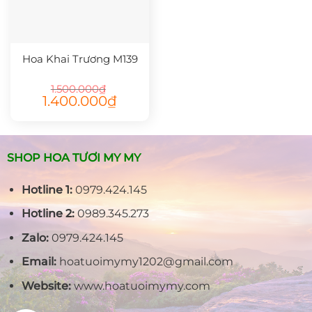
Hoa Khai Trương M139
1.500.000
₫
Giá
Giá
1.400.000
₫
gốc
hiện
là:
tại
1.500.000₫.
là:
1.400.000₫.
SHOP HOA TƯƠI MY MY
Hotline 1:
0979.424.145
Hotline 2:
0989.345.273
Zalo:
0979.424.145
Email:
hoatuoimymy1202@gmail.com
Website:
www.hoatuoimymy.com