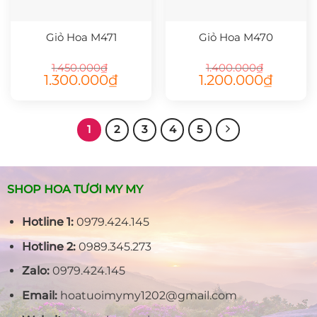
Giỏ Hoa M471
Giỏ Hoa M470
1.450.000
₫
1.400.000
₫
Giá
Giá
Giá
Giá
1.300.000
₫
1.200.000
₫
gốc
hiện
gốc
hiện
là:
tại
là:
tại
1.450.000₫.
là:
1.400.000₫.
là:
1.300.000₫.
1.200.000
1
2
3
4
5
SHOP HOA TƯƠI MY MY
Hotline 1:
0979.424.145
Hotline 2:
0989.345.273
Zalo:
0979.424.145
Email:
hoatuoimymy1202@gmail.com