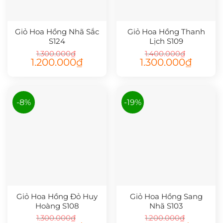
Giỏ Hoa Hồng Nhã Sắc
Giỏ Hoa Hồng Thanh
S124
Lịch S109
1.300.000
₫
1.400.000
₫
Giá
Giá
Giá
Giá
1.200.000
₫
1.300.000
₫
gốc
hiện
gốc
hiện
là:
tại
là:
tại
1.300.000₫.
là:
1.400.000₫.
là:
1.200.000₫.
1.300.000
-8%
-19%
Giỏ Hoa Hồng Đỏ Huy
Giỏ Hoa Hồng Sang
Hoàng S108
Nhã S103
1.300.000
₫
1.200.000
₫