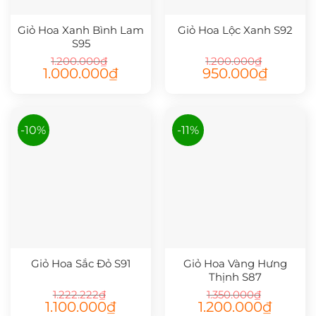
Giỏ Hoa Xanh Bình Lam
Giỏ Hoa Lộc Xanh S92
S95
1.200.000
₫
1.200.000
₫
Giá
Giá
Giá
Giá
1.000.000
₫
950.000
₫
gốc
hiện
gốc
hiện
là:
tại
là:
tại
1.200.000₫.
là:
1.200.000₫.
là:
1.000.000₫.
950.000₫.
-10%
-11%
Giỏ Hoa Sắc Đỏ S91
Giỏ Hoa Vàng Hưng
Thịnh S87
1.222.222
₫
1.350.000
₫
Giá
Giá
Giá
Giá
1.100.000
₫
1.200.000
₫
gốc
hiện
gốc
hiện