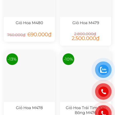
Giỏ Hoa M480
Giỏ Hoa M479
Giá
Giá
690.000
₫
2.800.000
₫
760.000
₫
gốc
hiện
Giá
Giá
2.500.000
₫
là:
tại
gốc
hiện
760.000₫.
là:
là:
tại
690.000₫.
2.800.000₫.
là:
2.500.00
-13%
-10%
Giỏ Hoa M478
Giỏ Hoa Trái Tim 300
Bông M476