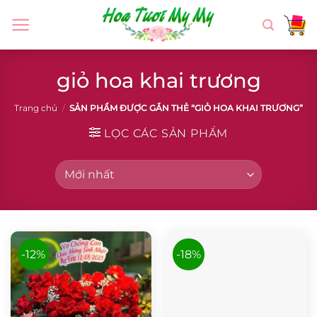
Chuyển
đến
nội
dung
giỏ hoa khai trương
Trang chủ
/
SẢN PHẨM ĐƯỢC GẮN THẺ “GIỎ HOA KHAI TRƯƠNG”
LỌC CÁC SẢN PHẨM
-12%
-18%