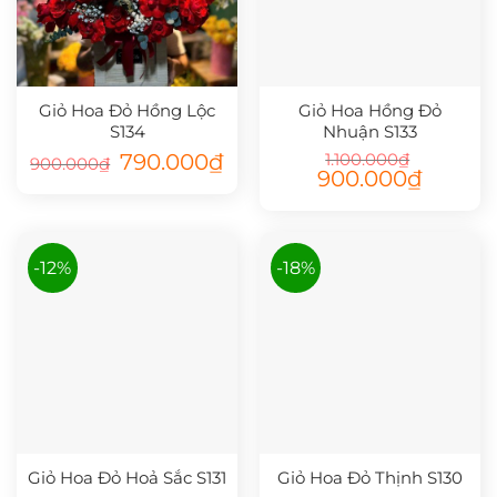
Giỏ Hoa Đỏ Hồng Lộc
Giỏ Hoa Hồng Đỏ
S134
Nhuận S133
Giá
Giá
790.000
₫
1.100.000
₫
900.000
₫
gốc
hiện
Giá
Giá
900.000
₫
là:
tại
gốc
hiện
900.000₫.
là:
là:
tại
790.000₫.
1.100.000₫.
là:
900.000₫
-12%
-18%
Giỏ Hoa Đỏ Hoả Sắc S131
Giỏ Hoa Đỏ Thịnh S130