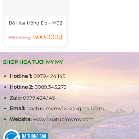
Bó Hoa Hồng Đỏ – M02
Giá
Giá
600.000
₫
700.000
₫
gốc
hiện
là:
tại
700.000₫.
là:
600.000₫.
SHOP HOA TƯƠI MY MY
Hotline 1:
0979.424.145
Hotline 2:
0989.345.273
Zalo:
0979.424.145
Email:
hoatuoimymy1202@gmail.com
Website:
www.hoatuoimymy.com