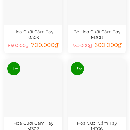
Hoa Cưới Cầm Tay
Bó Hoa Cưới Cầm Tay
M309
M308
Giá
Giá
Giá
Giá
700.000
₫
600.000
₫
850.000
₫
750.000
₫
gốc
hiện
gốc
hiệ
là:
tại
là:
tại
850.000₫.
là:
750.000₫.
là:
700.000₫.
600
-11%
-13%
Hoa Cưới Cầm Tay
Hoa Cưới Cầm Tay
M307
M306