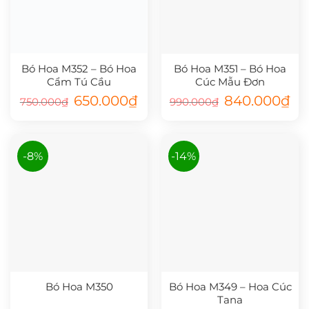
Bó Hoa M352 – Bó Hoa
Bó Hoa M351 – Bó Hoa
Cẩm Tú Cầu
Cúc Mẫu Đơn
Giá
Giá
Giá
Giá
650.000
₫
840.000
₫
750.000
₫
990.000
₫
gốc
hiện
gốc
hiệ
là:
tại
là:
tại
750.000₫.
là:
990.000₫.
là:
650.000₫.
840
-8%
-14%
Bó Hoa M350
Bó Hoa M349 – Hoa Cúc
Tana