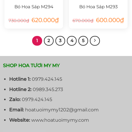
Bó Hoa Sáp M294
Bó Hoa Sáp M293
Giá
Giá
Giá
Giá
620.000
₫
600.000
₫
730.000
₫
670.000
₫
gốc
hiện
gốc
hiệ
là:
tại
là:
tại
730.000₫.
là:
670.000₫.
là:
620.000₫.
600
1
2
3
4
5
SHOP HOA TƯƠI MY MY
Hotline 1:
0979.424.145
Hotline 2:
0989.345.273
Zalo:
0979.424.145
Email:
hoatuoimymy1202@gmail.com
Website:
www.hoatuoimymy.com