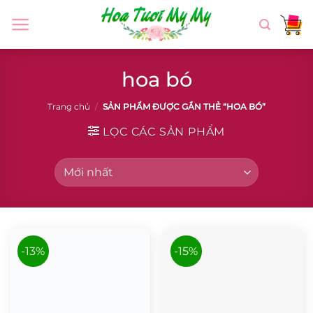
Chuyển
đến
nội
dung
hoa bó
Trang chủ
/
SẢN PHẨM ĐƯỢC GẮN THẺ “HOA BÓ”
LỌC CÁC SẢN PHẨM
-13%
-15%