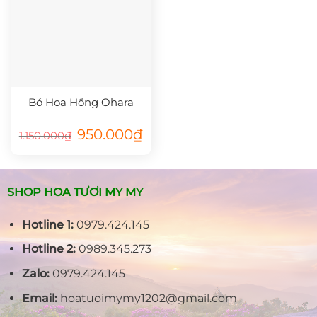
Bó Hoa Hồng Ohara
Giá
Giá
950.000
₫
1.150.000
₫
gốc
hiện
là:
tại
1.150.000₫.
là:
950.000₫.
SHOP HOA TƯƠI MY MY
Hotline 1:
0979.424.145
Hotline 2:
0989.345.273
Zalo:
0979.424.145
Email:
hoatuoimymy1202@gmail.com