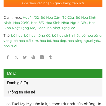
Gọi điện xác nhận - giao hàng tận nơi
Danh mục:
Hoa 14/02
,
Bó Hoa Cẩm Tú Cầu
,
Bó Hoa Sinh
Nhật
,
Hoa 20/10
,
Hoa 8/3
,
Hoa Sinh Nhật Người Yêu
,
Hoa
Sinh Nhật Tặng Mẹ
,
Hoa Sinh Nhật Tặng Vợ
Thẻ:
bó hoa
,
bó hoa hồng đỏ
,
bó hoa sinh nhật
,
bó hoa tông
vàng
,
bó hoa trái tim
,
hoa bó
,
hoa đẹp
,
hoa tặng người yêu
,
hoa tươi
Mô tả
Đánh giá (0)
Thông tin liên hệ
Hoa Tươi My My luôn là lựa chọn tốt nhất của những tín