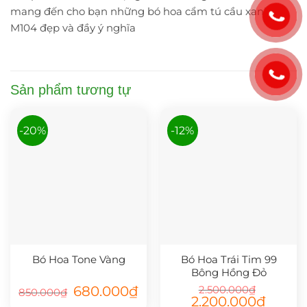
mang đến cho bạn những bó hoa cẩm tú cầu xanh
M104 đẹp và đầy ý nghĩa
Sản phẩm tương tự
-20%
-12%
Bó Hoa Tone Vàng
Bó Hoa Trái Tim 99
Bông Hồng Đỏ
Giá
Giá
680.000
₫
2.500.000
₫
850.000
₫
gốc
hiện
Giá
Giá
2.200.000
₫
là:
tại
gốc
hiện