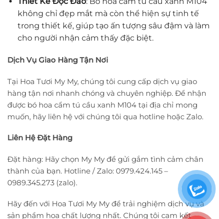
Thiết Kế Độc Đáo
: Bó hoa cẩm tú cầu xanh M104
không chỉ đẹp mắt mà còn thể hiện sự tinh tế
trong thiết kế, giúp tạo ấn tượng sâu đậm và làm
cho người nhận cảm thấy đặc biệt.
Dịch Vụ Giao Hàng Tận Nơi
Tại Hoa Tươi My My, chúng tôi cung cấp dịch vụ giao
hàng tận nơi nhanh chóng và chuyên nghiệp. Để nhận
được bó hoa cẩm tú cầu xanh M104 tại địa chỉ mong
muốn, hãy liên hệ với chúng tôi qua hotline hoặc Zalo.
Liên Hệ Đặt Hàng
Đặt hàng: Hãy chọn My My để gửi gắm tình cảm chân
thành của bạn. Hotline / Zalo: 0979.424.145 –
0989.345.273 (zalo).
Hãy đến với Hoa Tươi My My để trải nghiệm dịch vụ và
sản phẩm hoa chất lượng nhất. Chúng tôi cam kết