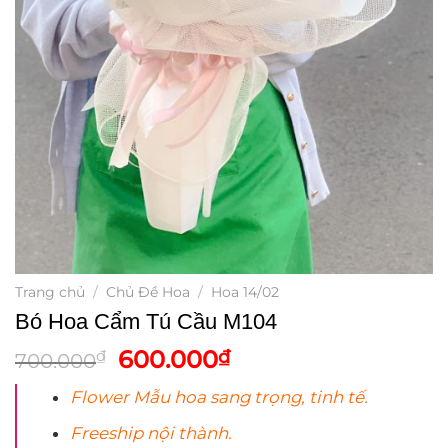
Trang chủ
/
Chủ Đề Hoa
/
Hoa 14/02
Bó Hoa Cẩm Tú Cầu M104
Giá
Giá
600.000
₫
₫
700.000
gốc
hiện
Flower Mẫu
hoa
sang trọng, tinh tế.
là:
tại
700.000₫.
là:
Freeship nội thành.