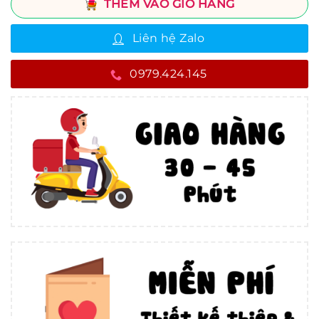
THÊM VÀO GIỎ HÀNG
Liên hệ Zalo
0979.424.145