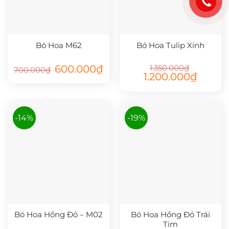
Bó Hoa M62
Bó Hoa Tulip Xinh
Giá
Giá
600.000
₫
1.350.000
₫
700.000
₫
gốc
hiện
Giá
Giá
1.200.000
₫
là:
tại
gốc
hiện
700.000₫.
là:
là:
tại
600.000₫.
1.350.000₫.
là:
1.200.000
-14%
-19%
Bó Hoa Hồng Đỏ – M02
Bó Hoa Hồng Đỏ Trái
Tim