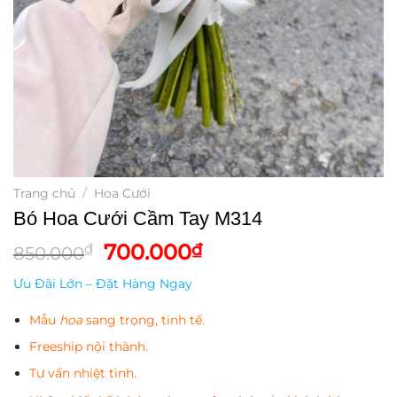
Trang chủ
/
Hoa Cưới
Bó Hoa Cưới Cầm Tay M314
Giá
Giá
700.000
₫
₫
850.000
gốc
hiện
Ưu Đãi Lớn – Đặt Hàng Ngay
là:
tại
850.000₫.
là:
Mẫu
hoa
sang trọng, tinh tế.
700.000₫.
Freeship nội thành.
Tư vấn nhiệt tình.