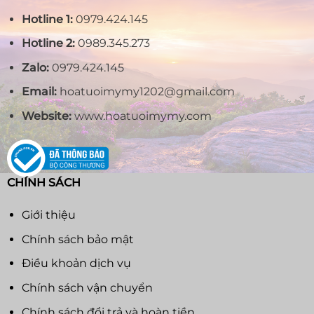
Hotline 1:
0979.424.145
Hotline 2:
0989.345.273
Zalo:
0979.424.145
Email:
hoatuoimymy1202@gmail.com
Website:
www.hoatuoimymy.com
CHÍNH SÁCH
Giới thiệu
Chính sách bảo mật
Điều khoản dịch vụ
Chính sách vận chuyển
Chính sách đổi trả và hoàn tiền