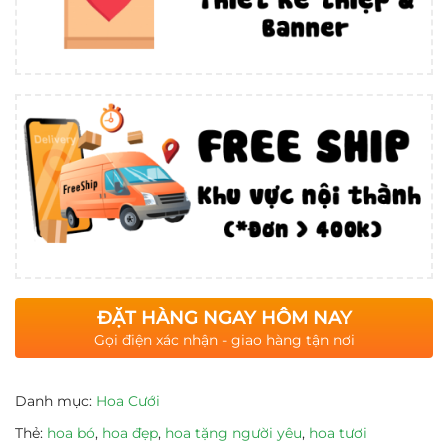
ĐẶT HÀNG NGAY HÔM NAY
Gọi điện xác nhận - giao hàng tận nơi
Danh mục:
Hoa Cưới
Thẻ:
hoa bó
,
hoa đẹp
,
hoa tặng người yêu
,
hoa tươi