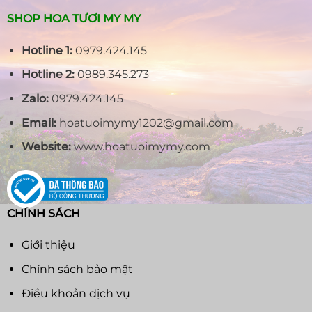
SHOP HOA TƯƠI MY MY
Hotline 1:
0979.424.145
Hotline 2:
0989.345.273
Zalo:
0979.424.145
Email:
hoatuoimymy1202@gmail.com
Website:
www.hoatuoimymy.com
CHÍNH SÁCH
Giới thiệu
Chính sách bảo mật
Điều khoản dịch vụ