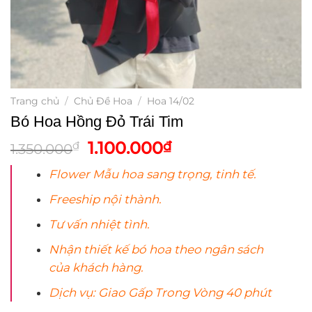
Trang chủ
/
Chủ Đề Hoa
/
Hoa 14/02
Bó Hoa Hồng Đỏ Trái Tim
Giá
Giá
1.100.000
₫
₫
1.350.000
gốc
hiện
Flower Mẫu
hoa
sang trọng, tinh tế.
là:
tại
1.350.000₫.
là:
Freeship nội thành.
1.100.000₫.
Tư vấn nhiệt tình.
Nhận thiết kế bó
hoa
theo ngân sách
của khách hàng.
Dịch vụ: Giao Gấp Trong Vòng 40 phút