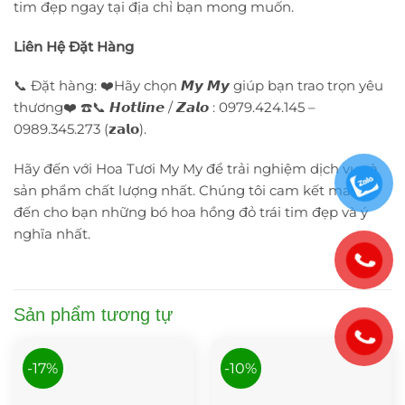
tim đẹp ngay tại địa chỉ bạn mong muốn.
Liên Hệ Đặt Hàng
📞 Đặt hàng: ❤️Hãy chọn 𝙈𝙮 𝙈𝙮 giúp bạn trao trọn yêu
thương❤️ ☎️📞 𝙃𝙤𝙩𝙡𝙞𝙣𝙚 / 𝙕𝙖𝙡𝙤 : 0979.424.145 –
0989.345.273 (𝘇𝗮𝗹𝗼).
Hãy đến với Hoa Tươi My My để trải nghiệm dịch vụ và
sản phẩm chất lượng nhất. Chúng tôi cam kết mang
đến cho bạn những bó hoa hồng đỏ trái tim đẹp và ý
nghĩa nhất.
Sản phẩm tương tự
-17%
-10%