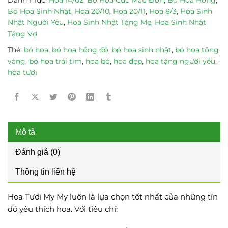
Bó Hoa Sinh Nhật
,
Hoa 20/10
,
Hoa 20/11
,
Hoa 8/3
,
Hoa Sinh
Nhật Người Yêu
,
Hoa Sinh Nhật Tặng Mẹ
,
Hoa Sinh Nhật
Tặng Vợ
Thẻ:
bó hoa
,
bó hoa hồng đỏ
,
bó hoa sinh nhật
,
bó hoa tông
vàng
,
bó hoa trái tim
,
hoa bó
,
hoa đẹp
,
hoa tặng người yêu
,
hoa tươi
Mô tả
Đánh giá (0)
Thông tin liên hệ
Hoa Tươi My My luôn là lựa chọn tốt nhất của những tín
đồ yêu thích hoa. Với tiêu chí: