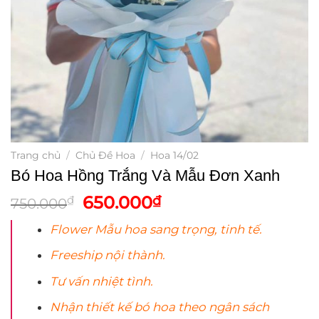
Trang chủ
/
Chủ Đề Hoa
/
Hoa 14/02
Bó Hoa Hồng Trắng Và Mẫu Đơn Xanh
Giá
Giá
650.000
₫
₫
750.000
gốc
hiện
Flower Mẫu
hoa
sang trọng, tinh tế.
là:
tại
750.000₫.
là:
Freeship nội thành.
650.000₫.
Tư vấn nhiệt tình.
Nhận thiết kế bó
hoa
theo ngân sách