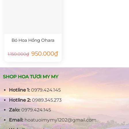
Bó Hoa Hồng Ohara
Giá
Giá
950.000
₫
1.150.000
₫
gốc
hiện
là:
tại
1.150.000₫.
là:
950.000₫.
SHOP HOA TƯƠI MY MY
Hotline 1:
0979.424.145
Hotline 2:
0989.345.273
Zalo:
0979.424.145
Email:
hoatuoimymy1202@gmail.com