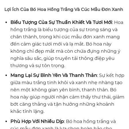
Lợi Ích Của Bó Hoa Hồng Trắng Và Cúc Mẫu Đơn Xanh
Biểu Tượng Của Sự Thuần Khiết Và Tươi Mới
: Hoa
hồng trắng là biểu tượng của sự trong sáng và
chân thành, trong khi cúc mẫu đơn xanh mang
đến cảm giác tươi mới và lạ mắt. Bó hoa này
không chỉ đẹp mắt mà còn chứa đựng những ý
nghĩa sâu sắc, giúp truyền tải thông điệp yêu
thương và sự tôn trọng.
Mang Lại Sự Bình Yên Và Thanh Thản
: Sự kết hợp
giữa màu trắng tinh khôi và xanh nhẹ nhàng tạo
nên một không gian yên bình, thanh thản. Bó
hoa này giúp người nhận cảm thấy thư thái, giảm
bớt căng thẳng và tận hưởng những khoảnh
khắc tĩnh lặng.
Phù Hợp Với Nhiều Dịp
: Bó hoa hồng trắng và
cúc mẫu đơn xanh là lựa chọn hoàn hảo cho