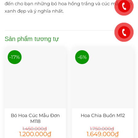
đến cho bạn những bó hoa hồng trắng và cúc mẫu đơn
xanh đẹp và ý nghĩa nhất.
Sản phẩm tương tự
-17%
-6%
Bó Hoa Cúc Mẫu Đơn
Hoa Chia Buồn M12
M118
1.450.000
₫
1.750.000
₫
Giá
Giá
Giá
Giá
1.200.000
₫
1.649.000
₫
gốc
hiện
gốc
hiện