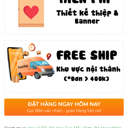
ĐẶT HÀNG NGAY HÔM NAY
Gọi điện xác nhận - giao hàng tận nơi
Danh mục:
Hoa 14/02
,
Bó Hoa Cúc Mẫu Đơn
,
Bó Hoa Hồng
,