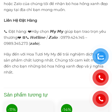
hoặc Zalo của chúng tôi để nhận bó hoa hồng xanh đẹp
ngay tại địa chỉ bạn mong muốn.
Liên Hệ Đặt Hàng
📞 Đặt hàng: ❤️Hãy chọn 𝙈𝙮 𝙈𝙮 giúp bạn trao trọn yêu
thương❤️ ☎️📞 𝙃𝙤𝙩𝙡𝙞𝙣𝙚 / 𝙕𝙖𝙡𝙤 : 0979.424.145 –
0989.345.273 (𝘇𝗮𝗹𝗼).
Hãy đến với Hoa Tươi My My để trải nghiệm dịch vụ và
sản phẩm chất lượng nhất. Chúng tôi cam kết mang
đến cho bạn những bó hoa hồng xanh đẹp và ý nghĩa
nhất.
Sản phẩm tương tự
-11%
-14%