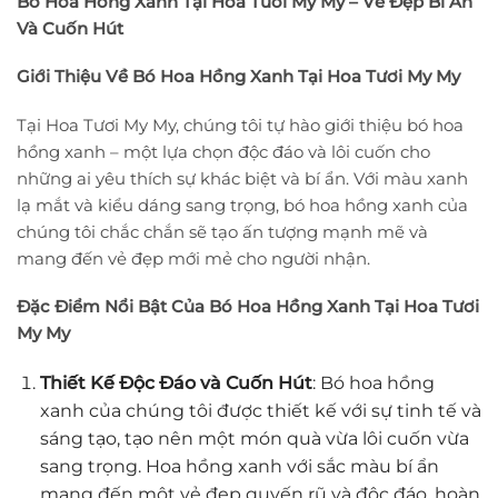
Bó Hoa Hồng Xanh Tại Hoa Tươi My My – Vẻ Đẹp Bí Ẩn
Và Cuốn Hút
Giới Thiệu Về Bó Hoa Hồng Xanh Tại Hoa Tươi My My
Tại Hoa Tươi My My, chúng tôi tự hào giới thiệu bó hoa
hồng xanh – một lựa chọn độc đáo và lôi cuốn cho
những ai yêu thích sự khác biệt và bí ẩn. Với màu xanh
lạ mắt và kiểu dáng sang trọng, bó hoa hồng xanh của
chúng tôi chắc chắn sẽ tạo ấn tượng mạnh mẽ và
mang đến vẻ đẹp mới mẻ cho người nhận.
Đặc Điểm Nổi Bật Của Bó Hoa Hồng Xanh Tại Hoa Tươi
My My
Thiết Kế Độc Đáo và Cuốn Hút
: Bó hoa hồng
xanh của chúng tôi được thiết kế với sự tinh tế và
sáng tạo, tạo nên một món quà vừa lôi cuốn vừa
sang trọng. Hoa hồng xanh với sắc màu bí ẩn
mang đến một vẻ đẹp quyến rũ và độc đáo, hoàn