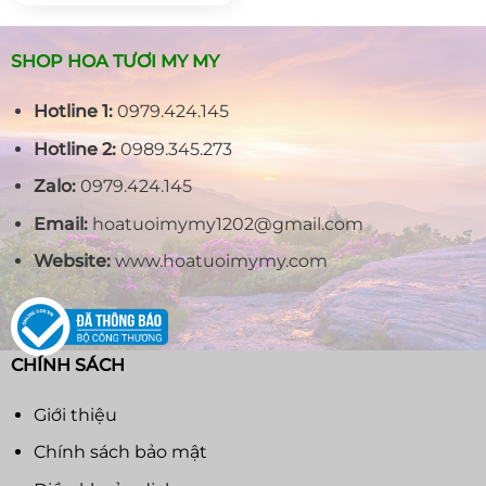
850.000₫.
là:
680.000₫.
SHOP HOA TƯƠI MY MY
Hotline 1:
0979.424.145
Hotline 2:
0989.345.273
Zalo:
0979.424.145
Email:
hoatuoimymy1202@gmail.com
Website:
www.hoatuoimymy.com
CHÍNH SÁCH
Giới thiệu
Chính sách bảo mật