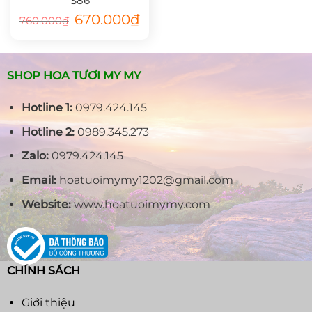
S86
Giá
Giá
670.000
₫
760.000
₫
gốc
hiện
là:
tại
760.000₫.
là:
670.000₫.
SHOP HOA TƯƠI MY MY
Hotline 1:
0979.424.145
Hotline 2:
0989.345.273
Zalo:
0979.424.145
Email:
hoatuoimymy1202@gmail.com
Website:
www.hoatuoimymy.com
CHÍNH SÁCH
Giới thiệu