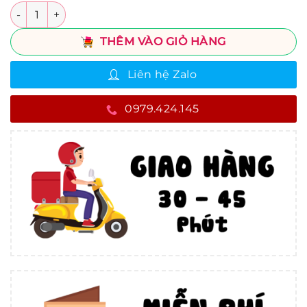
Số lượng
THÊM VÀO GIỎ HÀNG
Liên hệ Zalo
0979.424.145