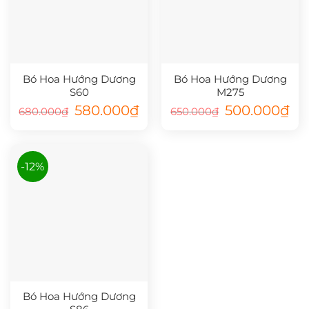
Bó Hoa Hướng Dương
Bó Hoa Hướng Dương
S60
M275
Giá
Giá
Giá
Giá
580.000
₫
500.000
₫
680.000
₫
650.000
₫
gốc
hiện
gốc
hiệ
là:
tại
là:
tại
680.000₫.
là:
650.000₫.
là:
580.000₫.
500
-12%
Bó Hoa Hướng Dương