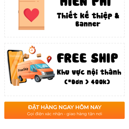
ĐẶT HÀNG NGAY HÔM NAY
Gọi điện xác nhận - giao hàng tận nơi