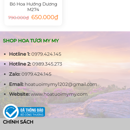
Bó Hoa Hướng Dương
M274
Giá
Giá
650.000
₫
790.000
₫
gốc
hiện
là:
tại
790.000₫.
là:
650.000₫.
SHOP HOA TƯƠI MY MY
Hotline 1:
0979.424.145
Hotline 2:
0989.345.273
Zalo:
0979.424.145
Email:
hoatuoimymy1202@gmail.com
Website:
www.hoatuoimymy.com
CHÍNH SÁCH