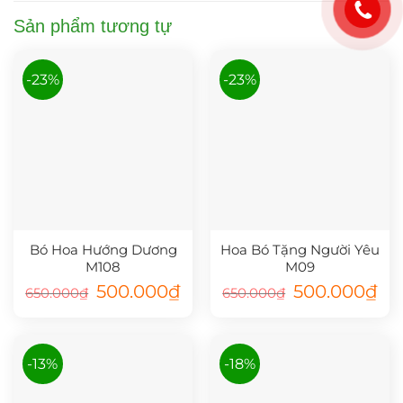
Sản phẩm tương tự
-23%
-23%
Bó Hoa Hướng Dương
Hoa Bó Tặng Người Yêu
M108
M09
Giá
Giá
Giá
Giá
500.000
₫
500.000
₫
650.000
₫
650.000
₫
gốc
hiện
gốc
hiệ
là:
tại
là:
tại
650.000₫.
là:
650.000₫.
là:
500.000₫.
500
-13%
-18%