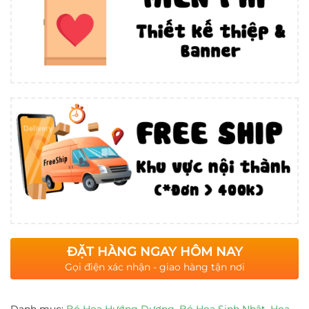
ĐẶT HÀNG NGAY HÔM NAY
Gọi điện xác nhận - giao hàng tận nơi
Danh mục:
Bó Hoa Hướng Dương
,
Bó Hoa Sinh Nhật
,
Hoa