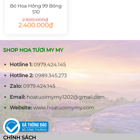
Bó Hoa Hồng 99 Bông
S10
2.500.000
₫
Giá
Giá
2.400.000
₫
gốc
hiện
là:
tại
2.500.000₫.
là:
2.400.000₫.
SHOP HOA TƯƠI MY MY
Hotline 1:
0979.424.145
Hotline 2:
0989.345.273
Zalo:
0979.424.145
Email:
hoatuoimymy1202@gmail.com
Website:
www.hoatuoimymy.com
CHÍNH SÁCH