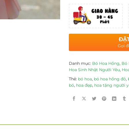
ĐẶT
Gọi đ
Danh mục:
Bó Hoa Hồng
,
Bó 
Hoa Sinh Nhật Người Yêu
,
Hoa
Thẻ:
bó hoa
,
bó hoa hồng đỏ
,
bó
,
hoa đẹp
,
hoa tặng người 