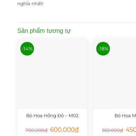
nghĩa nhất!
Sản phẩm tương tự
-14%
-18%
Bó Hoa Hồng Đỏ – M02
Bó Hoa 
Giá
Giá
Giá
600.000
₫
45
700.000
₫
550.000
₫
gốc
hiện
gốc
là:
tại
là: