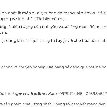
sinh nhật là món quà lý tưởng để mang lại niềm vui và 
g ngày sinh nhật đặc biệt của họ.
ồng là biểu tượng của tình yêu và sự lãng mạn. Bó hoa
bạn.
hật cũng là món quà trang trí tuyệt vời cho bữa tiệc sin
h chóng và chuyên nghiệp. Đặt hàng dễ dàng qua hotline ho
ơng❤️ ☎️📞 𝙃𝙤𝙩𝙡𝙞𝙣𝙚 / 𝙕𝙖𝙡𝙤 : 0979.424.145 – 0989.345.273 (
 và sản phẩm chất lượng nhất. Chúng tôi cam kết mang đến