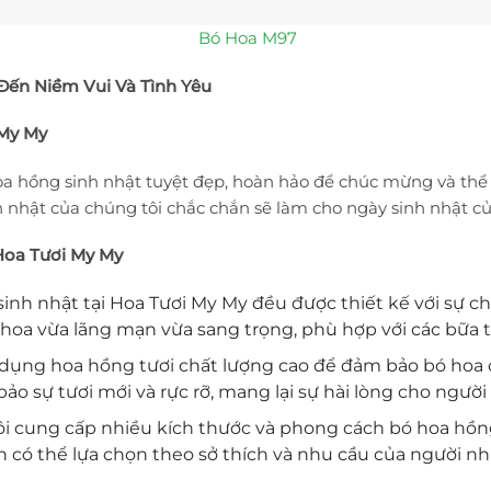
Bó Hoa M97
Đến Niềm Vui Và Tình Yêu
 My My
a hồng sinh nhật tuyệt đẹp, hoàn hảo để chúc mừng và thể h
nh nhật của chúng tôi chắc chắn sẽ làm cho ngày sinh nhật c
Hoa Tươi My My
sinh nhật tại Hoa Tươi My My đều được thiết kế với sự ch
a vừa lãng mạn vừa sang trọng, phù hợp với các bữa tiệ
ử dụng hoa hồng tươi chất lượng cao để đảm bảo bó hoa
 sự tươi mới và rực rỡ, mang lại sự hài lòng cho người
ôi cung cấp nhiều kích thước và phong cách bó hoa hồ
có thể lựa chọn theo sở thích và nhu cầu của người nh