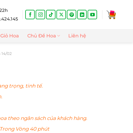
 22h
9.424.145
Giỏ Hoa
Chủ Đề Hoa
Liên hệ
 14/02
Giá
hiện
ng trọng, tinh tế.
tại
.
là:
.
790.000₫.
hoa
theo ngân sách của khách hàng.
 Trong Vòng 40 phút