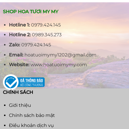
750.000₫.
SHOP HOA TƯƠI MY MY
Hotline 1:
0979.424.145
Hotline 2:
0989.345.273
Zalo:
0979.424.145
Email:
hoatuoimymy1202@gmail.com
Website:
www.hoatuoimymy.com
CHÍNH SÁCH
Giới thiệu
Chính sách bảo mật
Điều khoản dịch vụ