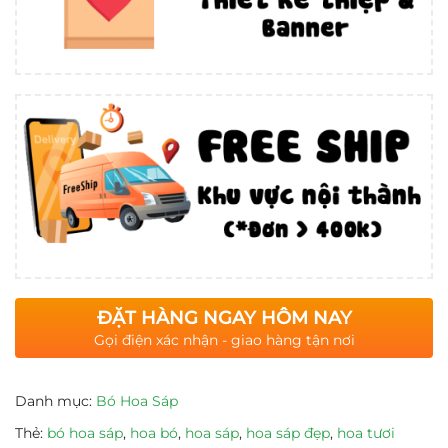
ĐẶT HÀNG NGAY HÔM NAY
Gọi điện xác nhận - giao hàng tận nơi
Danh mục:
Bó Hoa Sáp
Thẻ:
bó hoa sáp
,
hoa bó
,
hoa sáp
,
hoa sáp đẹp
,
hoa tươi