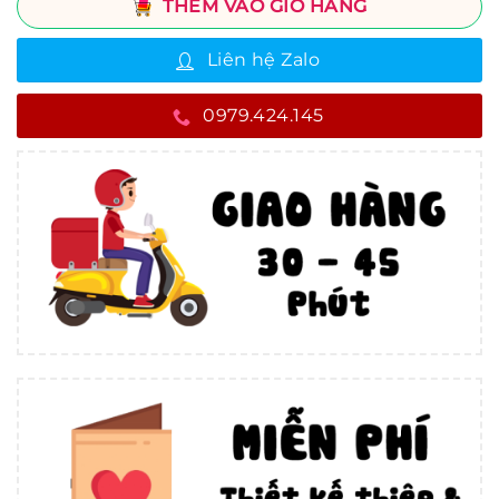
THÊM VÀO GIỎ HÀNG
Liên hệ Zalo
0979.424.145