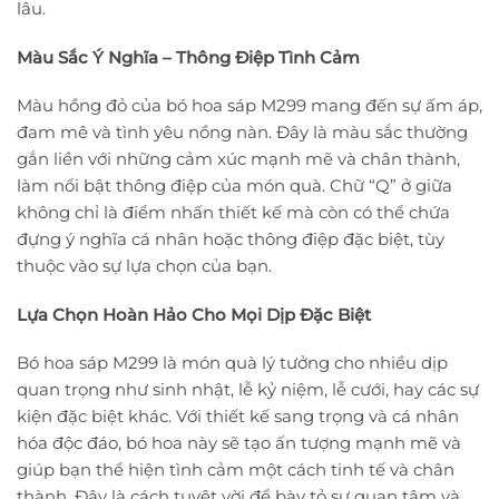
lâu.
Màu Sắc Ý Nghĩa – Thông Điệp Tình Cảm
Màu hồng đỏ của bó hoa sáp M299 mang đến sự ấm áp,
đam mê và tình yêu nồng nàn. Đây là màu sắc thường
gắn liền với những cảm xúc mạnh mẽ và chân thành,
làm nổi bật thông điệp của món quà. Chữ “Q” ở giữa
không chỉ là điểm nhấn thiết kế mà còn có thể chứa
đựng ý nghĩa cá nhân hoặc thông điệp đặc biệt, tùy
thuộc vào sự lựa chọn của bạn.
Lựa Chọn Hoàn Hảo Cho Mọi Dịp Đặc Biệt
Bó hoa sáp M299 là món quà lý tưởng cho nhiều dịp
quan trọng như sinh nhật, lễ kỷ niệm, lễ cưới, hay các sự
kiện đặc biệt khác. Với thiết kế sang trọng và cá nhân
hóa độc đáo, bó hoa này sẽ tạo ấn tượng mạnh mẽ và
giúp bạn thể hiện tình cảm một cách tinh tế và chân
thành. Đây là cách tuyệt vời để bày tỏ sự quan tâm và