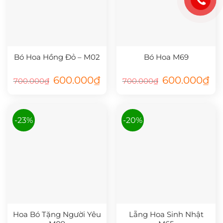
Bó Hoa Hồng Đỏ – M02
Bó Hoa M69
Giá
Giá
Giá
Giá
600.000
₫
600.000
₫
700.000
₫
700.000
₫
gốc
hiện
gốc
hiệ
là:
tại
là:
tại
700.000₫.
là:
700.000₫.
là:
600.000₫.
600
-23%
-20%
Hoa Bó Tặng Người Yêu
Lẵng Hoa Sinh Nhật