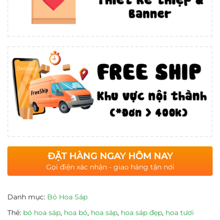
ĐẶT HÀNG NGAY HÔM NAY
Gọi điện xác nhận - giao hàng tận nơi
Danh mục:
Bó Hoa Sáp
Thẻ:
bó hoa sáp
,
hoa bó
,
hoa sáp
,
hoa sáp đẹp
,
hoa tươi