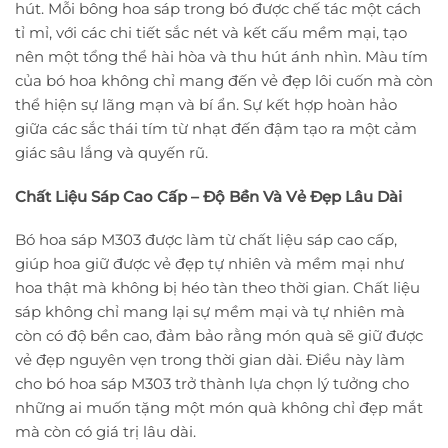
hút. Mỗi bông hoa sáp trong bó được chế tác một cách
tỉ mỉ, với các chi tiết sắc nét và kết cấu mềm mại, tạo
nên một tổng thể hài hòa và thu hút ánh nhìn. Màu tím
của bó hoa không chỉ mang đến vẻ đẹp lôi cuốn mà còn
thể hiện sự lãng mạn và bí ẩn. Sự kết hợp hoàn hảo
giữa các sắc thái tím từ nhạt đến đậm tạo ra một cảm
giác sâu lắng và quyến rũ.
Chất Liệu Sáp Cao Cấp – Độ Bền Và Vẻ Đẹp Lâu Dài
Bó hoa sáp M303 được làm từ chất liệu sáp cao cấp,
giúp hoa giữ được vẻ đẹp tự nhiên và mềm mại như
hoa thật mà không bị héo tàn theo thời gian. Chất liệu
sáp không chỉ mang lại sự mềm mại và tự nhiên mà
còn có độ bền cao, đảm bảo rằng món quà sẽ giữ được
vẻ đẹp nguyên vẹn trong thời gian dài. Điều này làm
cho bó hoa sáp M303 trở thành lựa chọn lý tưởng cho
những ai muốn tặng một món quà không chỉ đẹp mắt
mà còn có giá trị lâu dài.