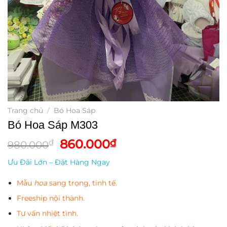
Trang chủ
/
Bó Hoa Sáp
Bó Hoa Sáp M303
Giá
Giá
860.000
₫
₫
980.000
gốc
hiện
Ưu Đãi Lớn – Đặt Hàng Ngay
là:
tại
980.000₫.
là:
Mẫu
hoa
sang trọng, tinh tế.
860.000₫.
Freeship nội thành.
Tư vấn nhiệt tình.