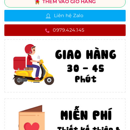
THÊM VÀO GIỎ HÀNG
Liên hệ Zalo
0979.424.145