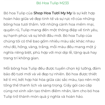
Bó Hoa Tulip M233
Bó hoa Tulip của
Shop Hoa Tươi My My
là sự kết hợp
hoàn hảo giữa vẻ đẹp tinh tế và sự rực rỡ của những
bông hoa tươi thắm. Với những cánh hoa mềm mại,
quyến rũ, Tulip mang đến một thông điệp về tình yêu,
sự hạnh phúc và sự khởi đầu mới. Bó hoa Tulip của
chúng tôi có thể bao gồm nhiều màu sắc khác nhau
như đỏ, hồng, vàng, trắng, mỗi màu đều mang một ý
nghĩa riêng biệt, phù hợp với mọi dịp lễ, tặng quà hay
trang trí không gian.
Mỗi bông hoa Tulip đều được tuyển chọn kỹ lưỡng, đảm
bảo độ tươi mới và vẻ đẹp tự nhiên. Bó hoa được thiết
kế tỉ mỉ, kết hợp hài hòa giữa các sắc màu, tạo nên một
tổng thể thanh lịch và sang trọng. Giấy gói cao cấp
cùng nơ xinh xắn tạo thêm điểm nhấn, làm cho bó hoa
Tulip trở thành món quà ý nghĩa và hoàn hảo.