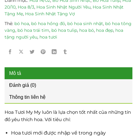
Danh mục:
Hoa 14/02
,
Bó Hoa Sinh Nhật
,
Bó Hoa Tulip
,
Hoa
20/10
,
Hoa 8/3
,
Hoa Sinh Nhật Người Yêu
,
Hoa Sinh Nhật
Tặng Mẹ
,
Hoa Sinh Nhật Tặng Vợ
Thẻ:
bó hoa
,
bó hoa hồng đỏ
,
bó hoa sinh nhật
,
bó hoa tông
vàng
,
bó hoa trái tim
,
bó hoa tulip
,
hoa bó
,
hoa đẹp
,
hoa
tặng người yêu
,
hoa tươi
Mô tả
Đánh giá (0)
Thông tin liên hệ
Hoa Tươi My My luôn là lựa chọn tốt nhất của những tín
đồ yêu thích hoa. Với tiêu chí:
Hoa tươi mới được nhập về trong ngày