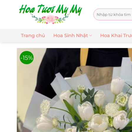
Chuyển
đến
Tìm
nội
kiếm:
dung
Trang chủ
Hoa Sinh Nhật
Hoa Khai Tr
-15%