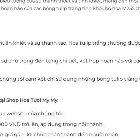
 biểu tượng của sự thanh thoát và tinh khiết, mang đến mộ
 hoàn hảo của các bông tulip trắng tinh khôi, bó hoa M255 
thuần khiết và sự thanh tao. Hoa tulip trắng thường được
 sự chú trọng đến từng chi tiết, kết hợp hoàn hảo với các
, chúng tôi cam kết chỉ sử dụng những bông tulip trắng 
 tại Shop Hoa Tươi My My
:
ua website của chúng tôi.
00 VND trở lên, áp dụng trong nội thành.
ạn gửi gắm lời chúc chân thành đến người nhận.