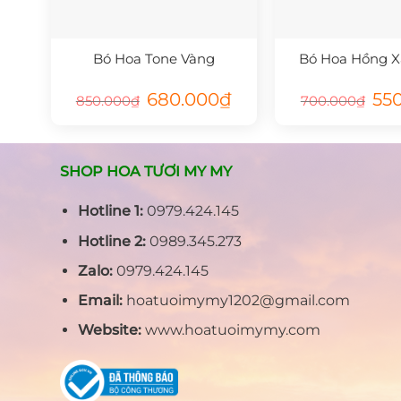
Bó Hoa Tone Vàng
Bó Hoa Hồng 
Giá
Giá
Giá
680.000
₫
55
850.000
₫
700.000
₫
gốc
hiện
gốc
là:
tại
là:
850.000₫.
là:
700.
680.000₫.
SHOP HOA TƯƠI MY MY
Hotline 1:
0979.424.145
Hotline 2:
0989.345.273
Zalo:
0979.424.145
Email:
hoatuoimymy1202@gmail.com
Website:
www.hoatuoimymy.com