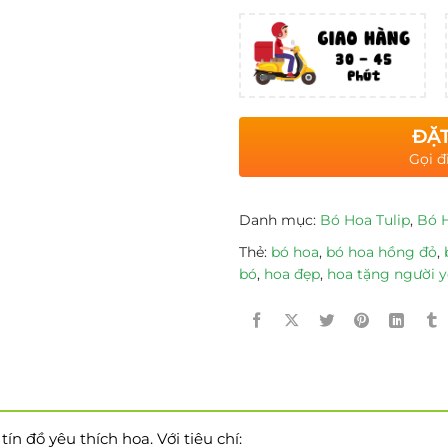
ĐẶT
Gọi đ
Danh mục:
Bó Hoa Tulip
,
Bó 
Thẻ:
bó hoa
,
bó hoa hồng đỏ
,
bó
,
hoa đẹp
,
hoa tặng người 
n đồ yêu thích hoa. Với tiêu chí: