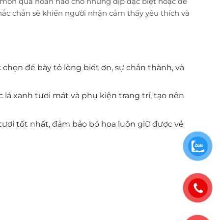
t món quà hoàn hảo cho những dịp đặc biệt hoặc để
chắc chắn sẽ khiến người nhận cảm thấy yêu thích và
 chọn để bày tỏ lòng biết ơn, sự chân thành, và
 lá xanh tươi mát và phụ kiện trang trí, tạo nên
tươi tốt nhất, đảm bảo bó hoa luôn giữ được vẻ