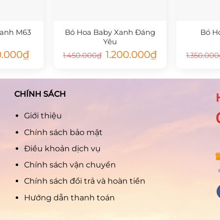
Xanh M63
Bó Hoa Baby Xanh Đáng
Bó Ho
Yêu
Giá
Giá
Giá
0.000
₫
1.200.000
₫
1.450.000
₫
1.350.000
hiện
gốc
hiện
tại
là:
tại
000₫.
là:
1.450.000₫.
là:
550.000₫.
1.200.000₫.
CHÍNH SÁCH
Giới thiệu
Chính sách bảo mật
Điều khoản dịch vụ
Chính sách vận chuyển
Chính sách đổi trả và hoàn tiền
Hướng dẫn thanh toán