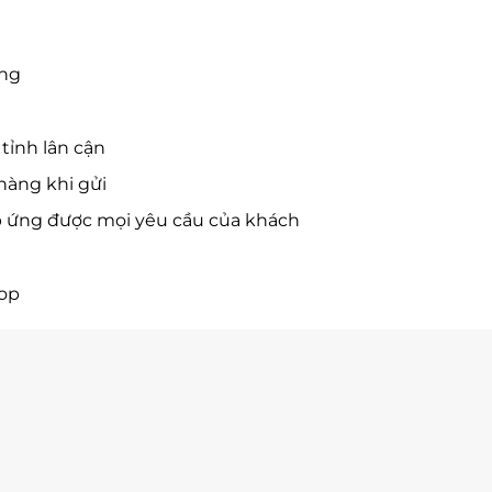
ờng
tỉnh lân cận
hàng khi gửi
p ứng được mọi yêu cầu của khách
hop