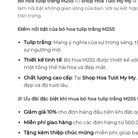
Bó hoa tulip trắng M255
từ
Shop Hoa Tươi My My
là
làm nổi bật không gian sống của bạn. Với sự kết hợp
trân trọng.
Điểm nổi bật của bó hoa tulip trắng M255
:
Tulip trắng
: Mang ý nghĩa của sự trong sáng, 
sự ngưỡng mộ.
Thiết kế tinh tế
: Bó hoa M255 được thiết kế với
một tổng thể hài hòa và đẹp mắt.
Chất lượng cao cấp
: Tại
Shop Hoa Tươi My My
đẹp và độ tươi lâu.
🎁
Ưu đãi đặc biệt khi mua bó hoa tulip trắng M255
Giảm giá 10%
cho đơn hàng đầu tiên khi đặt q
Miễn phí giao hàng
cho các đơn hàng từ 500.0
Tặng kèm thiệp chúc mừng
miễn phí, giúp b