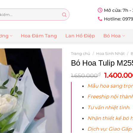
Mở cửa: 7h -
Hotline: 097
ương
Hoa Đám Tang
Lan Hồ Điệp
Bó Hoa
Trang chủ
/
Hoa Sinh Nhật
/
B
Bó Hoa Tulip M25
Giá
1.400.00
₫
1.650.000
gốc
Mẫu
hoa
sang trọn
là:
1.650.00
Freeship nội thành
Tư vấn nhiệt tình.
Nhận thiết kế bó
Dịch vụ: Giao Gấp