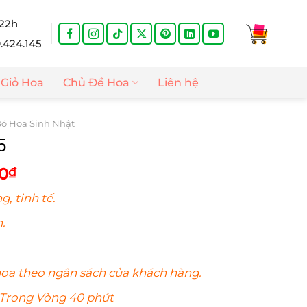
 22h
9.424.145
Giỏ Hoa
Chủ Đề Hoa
Liên hệ
ó Hoa Sinh Nhật
5
Giá
0
₫
hiện
g, tinh tế.
tại
0₫.
là:
.
1.400.000₫.
hoa
theo ngân sách của khách hàng.
 Trong Vòng 40 phút