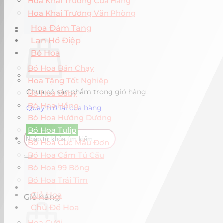
Hoa Khai Trương Cửa Hàng
Hoa Khai Trương Văn Phòng
Hoa Đám Tang
Lan Hồ Điệp
Bó Hoa
Bó Hoa Bán Chạy
Hoa Tặng Tốt Nghiệp
Chưa có sản phẩm trong giỏ hàng.
Bó Hoa Baby
Bó Hoa Hồng
Quay trở lại cửa hàng
Bó Hoa Hướng Dương
Bó Hoa Tulip
Tìm
Bó Hoa Cúc Mẫu Đơn
kiếm:
Bó Hoa Cẩm Tú Cầu
Bó Hoa 99 Bông
Bó Hoa Trái Tim
Giỏ Hoa
Giỏ hàng
Chủ Đề Hoa
Hoa Cưới