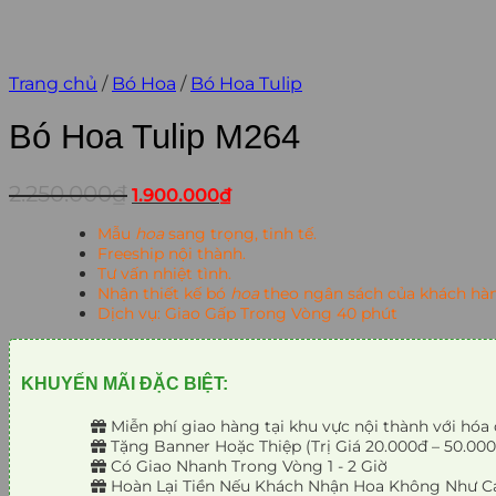
Trang chủ
/
Bó Hoa
/
Bó Hoa Tulip
Bó Hoa Tulip M264
Giá
Giá
2.250.000
₫
1.900.000
₫
gốc
hiện
là:
tại
Mẫu
hoa
sang trọng, tinh tế.
2.250.000₫.
là:
Freeship nội thành.
1.900.000₫.
Tư vấn nhiệt tình.
Nhận thiết kế bó
hoa
theo ngân sách của khách hà
Dịch vụ: Giao Gấp Trong Vòng 40 phút
KHUYẾN MÃI ĐẶC BIỆT:
Miễn phí giao hàng tại khu vực nội thành với hóa 
Tặng Banner Hoặc Thiệp (Trị Giá 20.000đ – 50.000
Có Giao Nhanh Trong Vòng 1 - 2 Giờ
Hoàn Lại Tiền Nếu Khách Nhận Hoa Không Như C