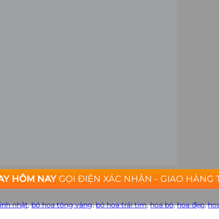
AY HÔM NAY
GỌI ĐIỆN XÁC NHẬN - GIAO HÀNG 
inh nhật
,
bó hoa tông vàng
,
bó hoa trái tim
,
hoa bó
,
hoa đẹp
,
hoa