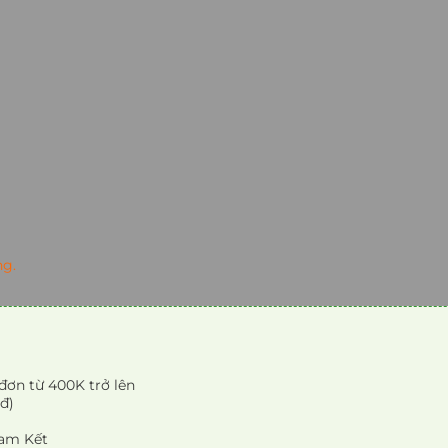
ng.
đơn từ 400K trở lên
đ)
am Kết