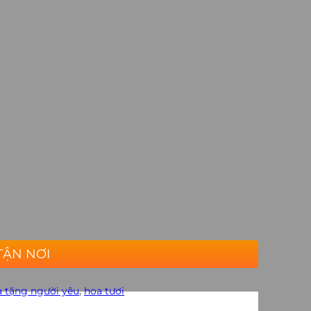
TẬN NƠI
 tặng người yêu
,
hoa tươi