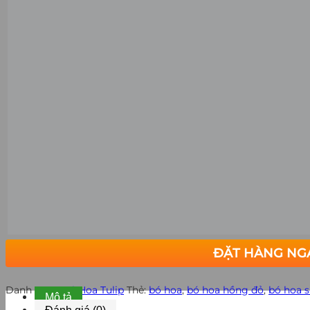
ĐẶT HÀNG NG
Danh mục:
Bó Hoa Tulip
Thẻ:
bó hoa
,
bó hoa hồng đỏ
,
bó hoa s
Mô tả