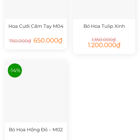
Hoa Cưới Cầm Tay M04
Bó Hoa Tulip Xinh
Giá
Giá
650.000
₫
1.350.000
₫
750.000
₫
gốc
hiện
Giá
Giá
1.200.000
₫
là:
tại
gốc
hiện
750.000₫.
là:
là:
tại
650.000₫.
1.350.000₫.
là:
1.200.000
-14%
Bó Hoa Hồng Đỏ – M02