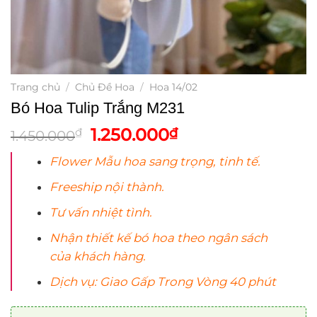
Trang chủ
/
Chủ Đề Hoa
/
Hoa 14/02
Bó Hoa Tulip Trắng M231
Giá
Giá
1.250.000
₫
₫
1.450.000
gốc
hiện
Flower Mẫu
hoa
sang trọng, tinh tế.
là:
tại
1.450.000₫.
là:
Freeship nội thành.
1.250.000₫.
Tư vấn nhiệt tình.
Nhận thiết kế bó
hoa
theo ngân sách
của khách hàng.
Dịch vụ: Giao Gấp Trong Vòng 40 phút