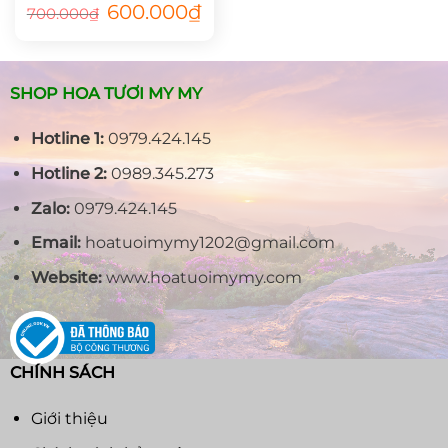
Giá
Giá
600.000
₫
700.000
₫
gốc
hiện
là:
tại
700.000₫.
là:
600.000₫.
SHOP HOA TƯƠI MY MY
Hotline 1:
0979.424.145
Hotline 2:
0989.345.273
Zalo:
0979.424.145
Email:
hoatuoimymy1202@gmail.com
Website:
www.hoatuoimymy.com
CHÍNH SÁCH
Giới thiệu