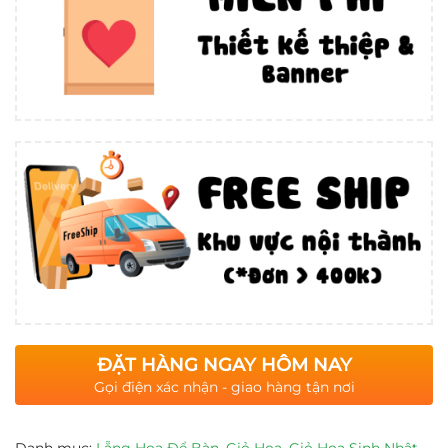
ĐẶT HÀNG NGAY HÔM NAY
Gọi điện xác nhận - giao hàng tận nơi
Danh mục:
Lẵng Hoa Để Bàn
,
Giỏ Hoa
,
Giỏ Hoa Sinh Nhật
,