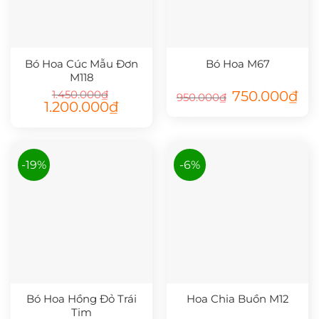
Bó Hoa Cúc Mẫu Đơn
Bó Hoa M67
M118
Giá
Giá
1.450.000
₫
750.000
₫
950.000
₫
gốc
hiệ
Giá
Giá
1.200.000
₫
là:
tại
gốc
hiện
950.000₫.
là:
là:
tại
750
1.450.000₫.
là:
1.200.000₫.
-19%
-6%
Bó Hoa Hồng Đỏ Trái
Hoa Chia Buồn M12
Tim