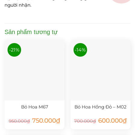
người nhận.
Sản phẩm tương tự
-21%
-14%
Bó Hoa M67
Bó Hoa Hồng Đỏ – M02
Giá
Giá
Giá
Giá
750.000
₫
600.000
₫
950.000
₫
700.000
₫
gốc
hiện
gốc
hiệ
là:
tại
là:
tại
950.000₫.
là:
700.000₫.
là:
750.000₫.
600