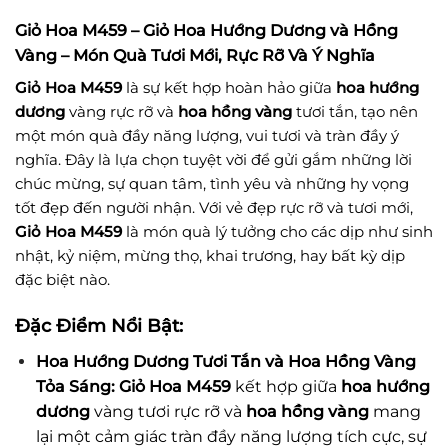
Giỏ Hoa M459 – Giỏ Hoa Hướng Dương và Hồng
Vàng – Món Quà Tươi Mới, Rực Rỡ Và Ý Nghĩa
Giỏ Hoa M459
là sự kết hợp hoàn hảo giữa
hoa hướng
dương
vàng rực rỡ và
hoa hồng vàng
tươi tắn, tạo nên
một món quà đầy năng lượng, vui tươi và tràn đầy ý
nghĩa. Đây là lựa chọn tuyệt vời để gửi gắm những lời
chúc mừng, sự quan tâm, tình yêu và những hy vọng
tốt đẹp đến người nhận. Với vẻ đẹp rực rỡ và tươi mới,
Giỏ Hoa M459
là món quà lý tưởng cho các dịp như sinh
nhật, kỷ niệm, mừng thọ, khai trương, hay bất kỳ dịp
đặc biệt nào.
Đặc Điểm Nổi Bật:
Hoa Hướng Dương Tươi Tắn và Hoa Hồng Vàng
Tỏa Sáng:
Giỏ Hoa M459
kết hợp giữa
hoa hướng
dương
vàng tươi rực rỡ và
hoa hồng vàng
mang
lại một cảm giác tràn đầy năng lượng tích cực, sự