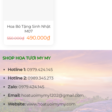
Hoa Bó Tặng Sinh Nhật
M07
Giá
Giá
490.000
₫
550.000
₫
gốc
hiện
là:
tại
550.000₫.
là:
490.000₫.
SHOP HOA TƯƠI MY MY
Hotline 1:
0979.424.145
Hotline 2:
0989.345.273
Zalo:
0979.424.145
Email:
hoatuoimymy1202@gmail.com
Website:
www.hoatuoimymy.com