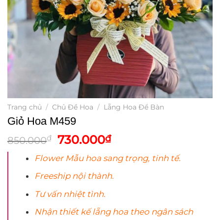
Trang chủ
/
Chủ Đề Hoa
/
Lẵng Hoa Để Bàn
Giỏ Hoa M459
Giá
Giá
730.000
₫
₫
850.000
gốc
hiện
Flower Mẫu
hoa
sang trọng, tinh tế.
là:
tại
850.000₫.
là:
Freeship nội thành.
730.000₫.
Tư vấn nhiệt tình.
Nhận thiết kế lẵng
hoa
theo ngân sách