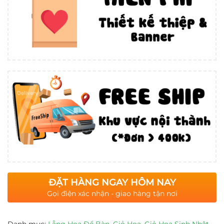
ĐẶT HÀNG NGAY HÔM NAY
Gọi điện xác nhận - giao hàng tận nơi
Danh mục:
Lẵng Hoa Để Bàn
,
Giỏ Hoa
,
Giỏ Hoa Sinh Nhật
,