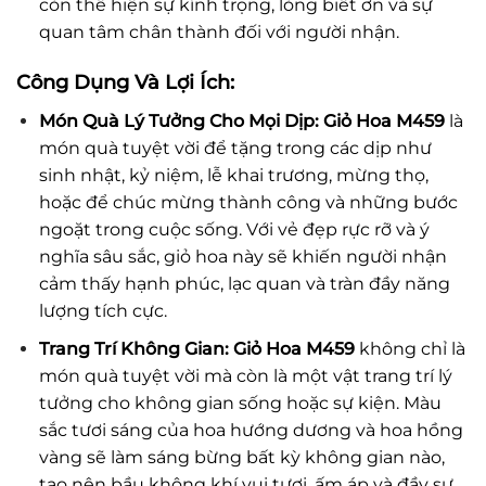
còn thể hiện sự kính trọng, lòng biết ơn và sự
quan tâm chân thành đối với người nhận.
Công Dụng Và Lợi Ích:
Món Quà Lý Tưởng Cho Mọi Dịp:
Giỏ Hoa M459
là
món quà tuyệt vời để tặng trong các dịp như
sinh nhật, kỷ niệm, lễ khai trương, mừng thọ,
hoặc để chúc mừng thành công và những bước
ngoặt trong cuộc sống. Với vẻ đẹp rực rỡ và ý
nghĩa sâu sắc, giỏ hoa này sẽ khiến người nhận
cảm thấy hạnh phúc, lạc quan và tràn đầy năng
lượng tích cực.
Trang Trí Không Gian:
Giỏ Hoa M459
không chỉ là
món quà tuyệt vời mà còn là một vật trang trí lý
tưởng cho không gian sống hoặc sự kiện. Màu
sắc tươi sáng của hoa hướng dương và hoa hồng
vàng sẽ làm sáng bừng bất kỳ không gian nào,
tạo nên bầu không khí vui tươi, ấm áp và đầy sự