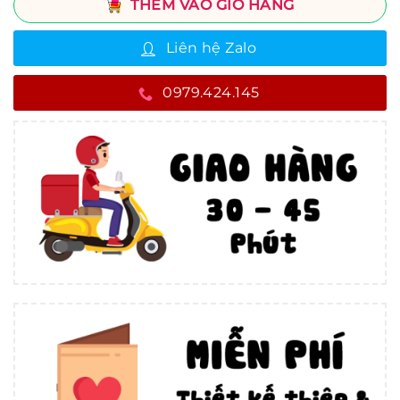
THÊM VÀO GIỎ HÀNG
Liên hệ Zalo
0979.424.145