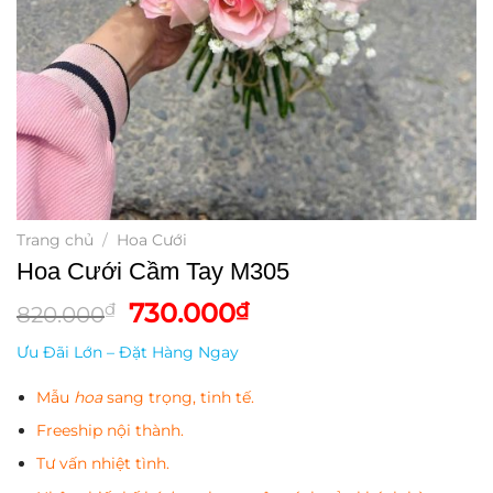
Trang chủ
/
Hoa Cưới
Hoa Cưới Cầm Tay M305
Giá
Giá
730.000
₫
₫
820.000
gốc
hiện
Ưu Đãi Lớn – Đặt Hàng Ngay
là:
tại
820.000₫.
là:
Mẫu
hoa
sang trọng, tinh tế.
730.000₫.
Freeship nội thành.
Tư vấn nhiệt tình.