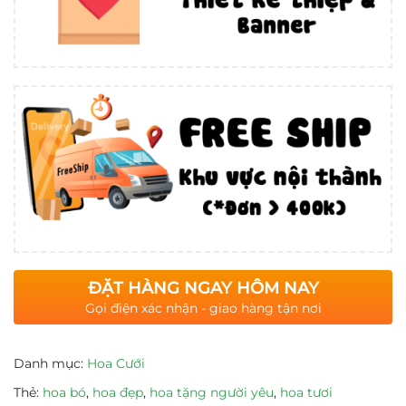
ĐẶT HÀNG NGAY HÔM NAY
Gọi điện xác nhận - giao hàng tận nơi
Danh mục:
Hoa Cưới
Thẻ:
hoa bó
,
hoa đẹp
,
hoa tặng người yêu
,
hoa tươi