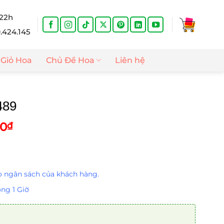
 22h
9.424.145
Giỏ Hoa
Chủ Đề Hoa
Liên hệ
489
Giá
00
₫
hiện
tại
0₫.
là:
1.400.000₫.
 ngân sách của khách hàng.
ng 1 Giờ