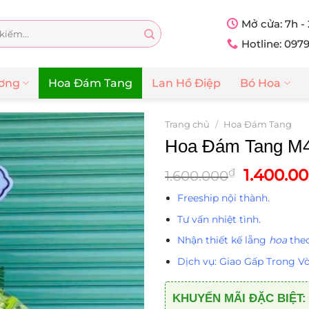
Mở cửa: 7h -
Hotline: 097
ương
Hoa Đám Tang
Lan Hồ Điệp
Bó Hoa
Trang chủ
/
Hoa Đám Tang
Hoa Đám Tang M
Giá
1.400.0
₫
1.600.000
gốc
Freeship nội thành.
là:
1.600.00
Tư vấn nhiệt tình.
Nhận thiết kế lẵng
hoa
theo
Dịch vụ: Giao Gấp Trong Vò
KHUYẾN MÃI ĐẶC BIỆT: