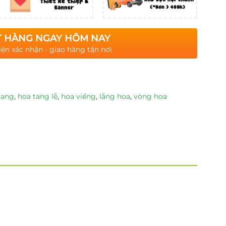
 HÀNG NGAY HÔM NAY
iện xác nhận - giao hàng tận nơi
tang
,
hoa tang lễ
,
hoa viếng
,
lẵng hoa
,
vòng hoa