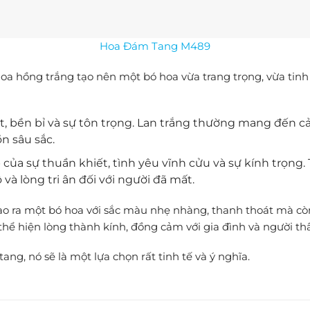
Hoa Đám Tang M489
 hồng trắng tạo nên một bó hoa vừa trang trọng, vừa tinh tế
t, bền bỉ và sự tôn trọng. Lan trắng thường mang đến 
ồn sâu sắc.
ủa sự thuần khiết, tình yêu vĩnh cửu và sự kính trọng
 lòng tri ân đối với người đã mất.
tạo ra một bó hoa với sắc màu nhẹ nhàng, thanh thoát mà cò
thể hiện lòng thành kính, đồng cảm với gia đình và người th
, nó sẽ là một lựa chọn rất tinh tế và ý nghĩa.