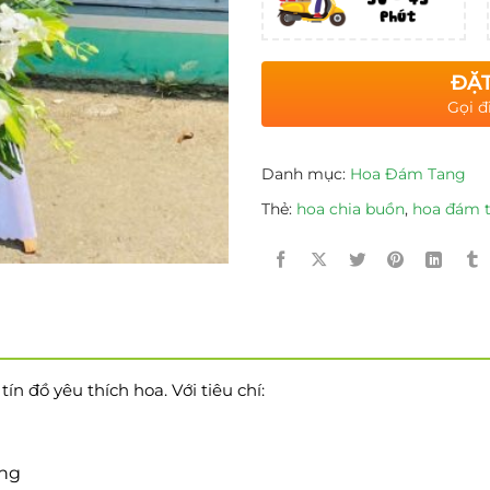
ĐẶT
Gọi đ
Danh mục:
Hoa Đám Tang
Thẻ:
hoa chia buồn
,
hoa đám 
n đồ yêu thích hoa. Với tiêu chí:
ờng