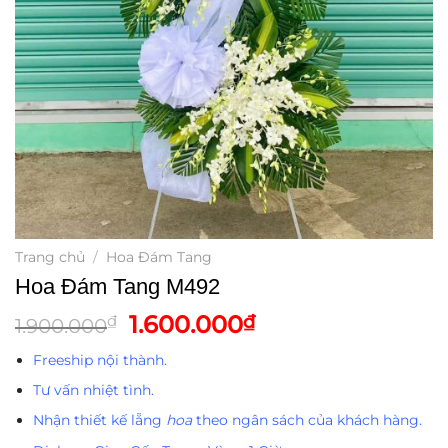
Trang chủ
/
Hoa Đám Tang
Hoa Đám Tang M492
Giá
Giá
1.600.000
₫
₫
1.900.000
gốc
hiện
Freeship nội thành.
là:
tại
1.900.000₫.
là:
Tư vấn nhiệt tình.
1.600.000₫.
Nhận thiết kế lẵng
hoa
theo ngân sách của khách hàng.