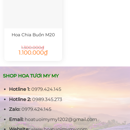
Hoa Chia Buồn M20
1.300.000
₫
Giá
Giá
1.100.000
₫
gốc
hiện
là:
tại
1.300.000₫.
là:
1.100.000₫.
SHOP HOA TƯƠI MY MY
Hotline 1:
0979.424.145
Hotline 2:
0989.345.273
Zalo:
0979.424.145
Email:
hoatuoimymy1202@gmail.com
Website:
www.hoatuoimymy.com