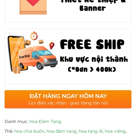
ĐẶT HÀNG NGAY HÔM NAY
Gọi điện xác nhận - giao hàng tận nơi
Danh mục:
Hoa Đám Tang
Thẻ:
hoa chia buồn
,
hoa đám tang
,
hoa tang lễ
,
hoa viếng
,