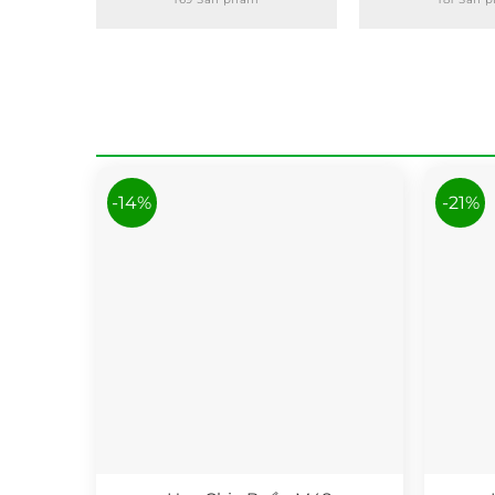
-14%
-21%