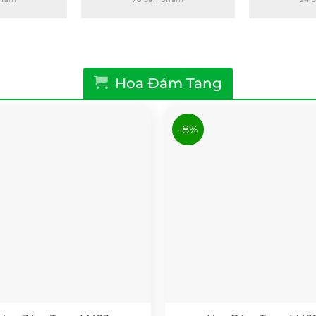
Hoa Đám Tang
-8%