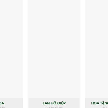
OA
LAN HỒ ĐIỆP
HOA TẶN
phẩm
78 Sản phẩm
24 