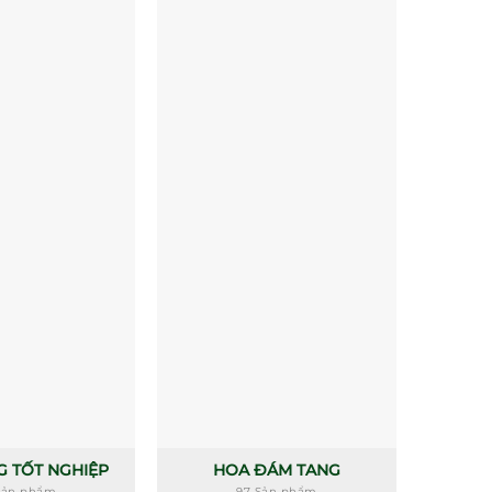
G TỐT NGHIỆP
HOA ĐÁM TANG
H
Sản phẩm
97 Sản phẩm