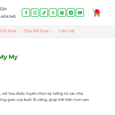
 22h
9.424.145
Giỏ Hoa
Chủ Đề Hoa
Liên hệ
 My My
, với hoa được tuyển chọn kỹ lưỡng từ các nhà
g gian của buổi lễ viếng, giúp thể hiện trọn vẹn