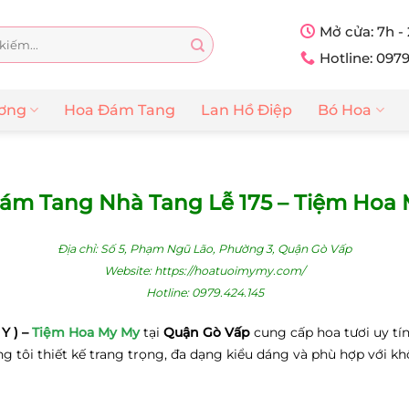
Mở cửa: 7h -
Hotline: 097
ương
Hoa Đám Tang
Lan Hồ Điệp
Bó Hoa
ám Tang Nhà Tang Lễ 175 – Tiệm Hoa
Địa chỉ: Số 5, Phạm Ngũ Lão, Phường 3, Quận Gò Vấp
Website:
https://hoatuoimymy.com/
Hotline:
0979.424.145
Y ) –
Tiệm Hoa My My
tại
Quận Gò Vấp
cung cấp hoa tươi uy tín
ôi thiết kế trang trọng, đa dạng kiểu dáng và phù hợp với khôn