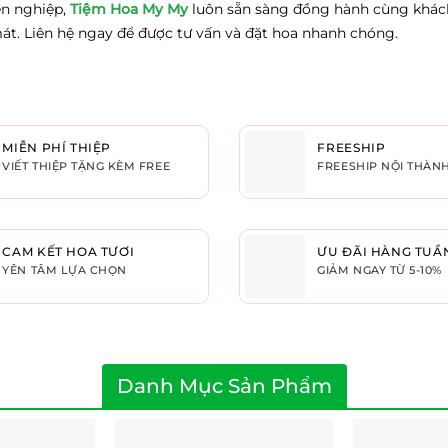
ên nghiệp,
Tiệm Hoa My My
luôn sẵn sàng đồng hành cùng khác
mát. Liên hệ ngay để được tư vấn và đặt hoa nhanh chóng.
MIỄN PHÍ THIỆP
FREESHIP
VIẾT THIỆP TẶNG KÈM FREE
FREESHIP NỘI THÀN
CAM KẾT HOA TƯƠI
ƯU ĐÃI HÀNG TUẦ
YÊN TÂM LỰA CHỌN
GIẢM NGAY TỪ 5-10%
Danh Mục Sản Phẩm