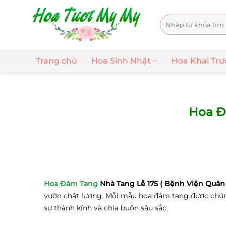
Chuyển
đến
Tìm
nội
kiếm:
dung
Trang chủ
Hoa Sinh Nhật
Hoa Khai Tr
Hoa Đ
Hoa Đám Tang
Nhà Tang Lễ 175 ( Bệnh Viện Quân 
vườn chất lượng. Mỗi mẫu hoa đám tang được chúng t
sự thành kính và chia buồn sâu sắc.