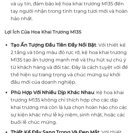
và uy tín, đảm bảo kệ hoa khai trương M135 đến
tay người nhận trong tình trạng tươi mới và hoàn
hảo nhất.
Lợi Ích Của Hoa Khai Trương M135
Tạo Ấn Tượng Đầu Tiên Đầy Nổi Bật
: Với thiết kế
2 tầng và tông màu đỏ rực rỡ, kệ hoa khai trương
M135 tạo ấn tượng mạnh mẽ và thu hút sự chú ý
từ khách hàng và đối tác. Đây là cách tuyệt vời để
thể hiện sự trang trọng và chúc mừng sự khởi
đầu mới của doanh nghiệp.
Phù Hợp Với Nhiều Dịp Khác Nhau
: Kệ hoa khai
trương M135 không chỉ thích hợp cho các dịp
khai trương mà còn là lựa chọn hoàn hảo cho các
sự kiện khác như lễ kỷ niệm, sinh nhật, hoặc các
buổi lễ chúc mừng.
Thiết Kế Đầy Sang Trọng Và Đẹp Mắt
: Với thiết