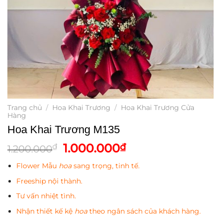
Trang chủ
/
Hoa Khai Trương
/
Hoa Khai Trương Cửa
Hàng
Hoa Khai Trương M135
Giá
Giá
1.000.000
₫
₫
1.200.000
gốc
hiện
Flower Mẫu
hoa
sang trọng, tinh tế.
là:
tại
1.200.000₫.
là:
Freeship nội thành.
1.000.000₫.
Tư vấn nhiệt tình.
Nhận thiết kế kệ
hoa
theo ngân sách của khách hàng.