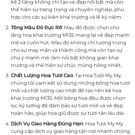
kế 2 tầng không chỉ tạo vẻ đẹp nổi bật mà còn
thể hiện sự trang trọng và chuyên nghiệp, phù
hợp cho các sự kiện khai trương và lễ kỷ niệm.
Tông Màu Đỏ Rực Rỡ
: Màu đỏ được chọn cho
lẵng hoa khai trương M135 mang lại vẻ đẹp mạnh
mẽ và cuốn hút. Màu đỏ không chỉ tượng trưng
cho sự may mắn và thành công mà còn tạo sự
chú ý mạnh mẽ, làm nổi bật không gian khai
trương và thể hiện sự chúc mừng nồng nhiệt.
Chất Lượng Hoa Tươi Cao
: Tại Hoa Tươi My My,
chúng tôi cam kết sử dụng những bông hoa tươi
mới và chất lượng cao nhất để tạo nên kệ hoa
khai trương M135. Mỗi bông hoa đều được chọn
lọc kỹ lưỡng để đảm bảo sự tươi mới và vẻ đẹp
hoàn hảo, giúp hoa giữ được sự tươi tắn lâu dài.
Dịch Vụ Giao Hàng Đúng Hẹn
: Hoa Tươi My My
cung cấp dịch vụ giao hàng tận nơi nhanh chóng