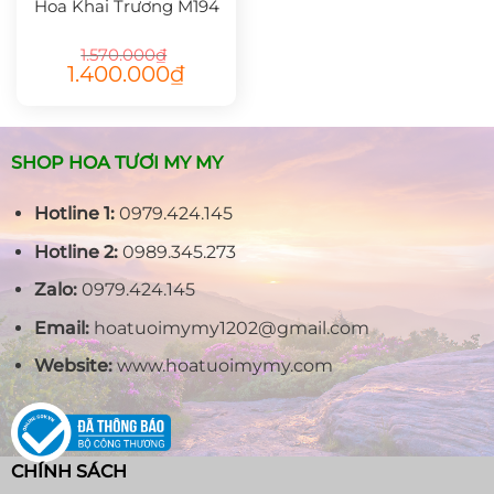
Hoa Khai Trương M194
1.570.000
₫
Giá
Giá
1.400.000
₫
gốc
hiện
là:
tại
1.570.000₫.
là:
1.400.000₫.
SHOP HOA TƯƠI MY MY
Hotline 1:
0979.424.145
Hotline 2:
0989.345.273
Zalo:
0979.424.145
Email:
hoatuoimymy1202@gmail.com
Website:
www.hoatuoimymy.com
CHÍNH SÁCH