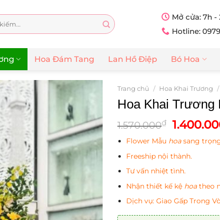
Mở cửa: 7h -
Hotline: 097
ương
Hoa Đám Tang
Lan Hồ Điệp
Bó Hoa
Trang chủ
/
Hoa Khai Trương
/
Hoa Khai Trương
Giá
1.400.00
₫
1.570.000
gốc
Flower Mẫu
hoa
sang trọng,
là:
1.570.00
Freeship nội thành.
Tư vấn nhiệt tình.
Nhận thiết kế kệ
hoa
theo n
Dịch vụ: Giao Gấp Trong V