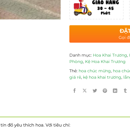
ĐẶT
Gọi đ
Danh mục:
Hoa Khai Trương
,
Phòng
,
Kệ Hoa Khai Trương
Thẻ:
hoa chúc mừng
,
hoa chú
giá rẻ
,
kệ hoa khai trương
,
lẵn
n đồ yêu thích hoa. Với tiêu chí: