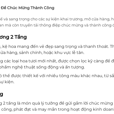
ảo Để Chúc Mừng Thành Công
 tế và sang trọng cho các sự kiện khai trương, mở cửa hàng, 
ian mà còn truyền tải thông điệp chúc mừng và thành công đ
ương 2 Tầng
g, kệ hoa mang đến vẻ đẹp sang trọng và thanh thoát. Th
 cửa hàng, sảnh chính, hoặc khu vực lễ tân.
g các loại hoa tươi mới nhất, được chọn lọc kỹ càng để đ
c phẩm nghệ thuật sống động và ấn tượng.
ó thể được thiết kế với nhiều tông màu khác nhau, từ s
ự kiện.
ng
g 2 tầng là món quà lý tưởng để gửi gắm lời chúc mừng
 công, phát đạt và may mắn trong hoạt động kinh doan