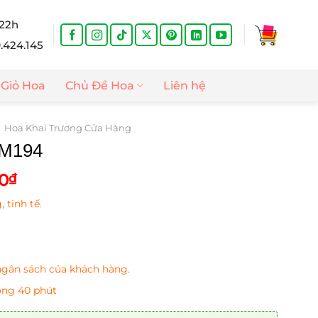
 22h
9.424.145
Giỏ Hoa
Chủ Đề Hoa
Liên hệ
Hoa Khai Trương Cửa Hàng
 M194
Giá
0
₫
hiện
 tinh tế.
tại
0₫.
là:
1.400.000₫.
gân sách của khách hàng.
òng 40 phút