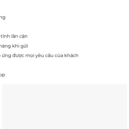
ờng
tỉnh lân cận
hàng khi gửi
p ứng được mọi yêu cầu của khách
hop