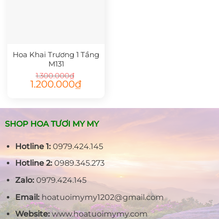
Hoa Khai Trương 1 Tầng
M131
1.300.000
₫
Giá
Giá
1.200.000
₫
gốc
hiện
là:
tại
1.300.000₫.
là:
1.200.000₫.
SHOP HOA TƯƠI MY MY
Hotline 1:
0979.424.145
Hotline 2:
0989.345.273
Zalo:
0979.424.145
Email:
hoatuoimymy1202@gmail.com
Website:
www.hoatuoimymy.com