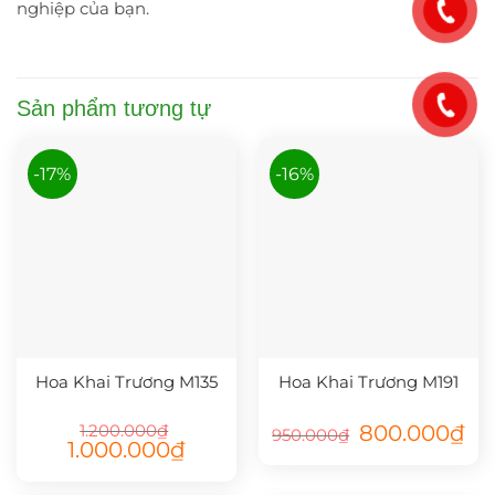
nghiệp của bạn.
Sản phẩm tương tự
-17%
-16%
Hoa Khai Trương M135
Hoa Khai Trương M191
Giá
Giá
1.200.000
₫
800.000
₫
950.000
₫
gốc
hiệ
Giá
Giá
1.000.000
₫
là:
tại
gốc
hiện
950.000₫.
là:
là:
tại
800
1.200.000₫.
là: