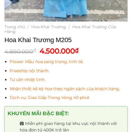
Trang chủ
/
Hoa Khai Trương
/
Hoa Khai Trương Cửa
Hàng
Hoa Khai Trương M205
Giá
Giá
4.500.000
₫
₫
4.850.000
gốc
hiện
Flower Mẫu
hoa
sang trọng, tinh tế.
là:
tại
4.850.000₫.
là:
Freeship nội thành.
4.500.000₫.
Tư vấn nhiệt tình.
Nhận thiết kế kệ
hoa
theo ngân sách của khách hàng.
Dịch vụ: Giao Gấp Trong Vòng 40 phút
KHUYẾN MÃI ĐẶC BIỆT:
Miễn phí giao hàng tại khu vực nội thành với
hóa đơn từ 400K trở lên