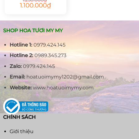
Giá
Giá
1.100.000
₫
gốc
hiện
là:
tại
1.250.000₫.
là:
1.100.000₫.
SHOP HOA TƯƠI MY MY
Hotline 1:
0979.424.145
Hotline 2:
0989.345.273
Zalo:
0979.424.145
Email:
hoatuoimymy1202@gmail.com
Website:
www.hoatuoimymy.com
CHÍNH SÁCH
Giới thiệu