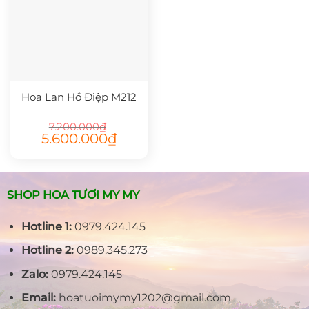
Hoa Lan Hồ Điệp M212
7.200.000
₫
Giá
Giá
5.600.000
₫
gốc
hiện
là:
tại
7.200.000₫.
là:
5.600.000₫.
SHOP HOA TƯƠI MY MY
Hotline 1:
0979.424.145
Hotline 2:
0989.345.273
Zalo:
0979.424.145
Email:
hoatuoimymy1202@gmail.com