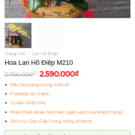
Trang chủ
/
Lan Hồ Điệp
Hoa Lan Hồ Điệp M210
Giá
Giá
2.590.000
₫
₫
2.750.000
gốc
hiện
Mẫu
hoa
sang trọng, tinh tế.
là:
tại
2.750.000₫.
là:
Freeship nội thành.
2.590.000₫.
Tư vấn nhiệt tình.
Nhận thiết kế kệ
hoa
theo ngân sách của khách hàng.
Dịch vụ: Giao Gấp Trong Vòng 40 phút