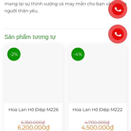
mang lại sự thịnh vượng và may mắn cho bạn và những
người thân yêu.
Sản phẩm tương tự
-2%
-4%
Hoa Lan Hồ Điệp M226
Hoa Lan Hồ Điệp M222
6.350.000
₫
4.700.000
₫
Giá
Giá
Giá
Giá
6.200.000
₫
4.500.000
₫
gốc
hiện
gốc
hiện