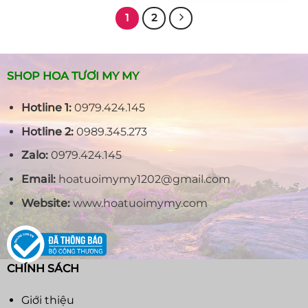
8.000.00
1
2
SHOP HOA TƯƠI MY MY
Hotline 1:
0979.424.145
Hotline 2:
0989.345.273
Zalo:
0979.424.145
Email:
hoatuoimymy1202@gmail.com
Website:
www.hoatuoimymy.com
CHÍNH SÁCH
Giới thiệu