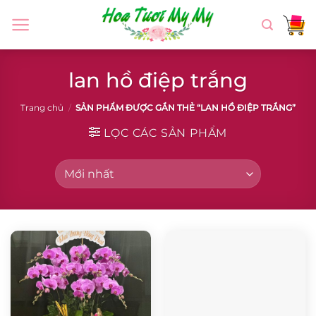
Chuyển
đến
nội
dung
lan hồ điệp trắng
Trang chủ
/
SẢN PHẨM ĐƯỢC GẮN THẺ “LAN HỒ ĐIỆP TRẮNG”
LỌC CÁC SẢN PHẨM