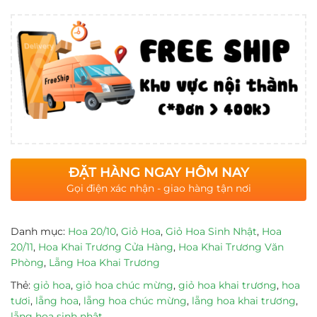
ĐẶT HÀNG NGAY HÔM NAY
Gọi điện xác nhận - giao hàng tận nơi
Danh mục:
Hoa 20/10
,
Giỏ Hoa
,
Giỏ Hoa Sinh Nhật
,
Hoa
20/11
,
Hoa Khai Trương Cửa Hàng
,
Hoa Khai Trương Văn
Phòng
,
Lẵng Hoa Khai Trương
Thẻ:
giỏ hoa
,
giỏ hoa chúc mừng
,
giỏ hoa khai trương
,
hoa
tươi
,
lẵng hoa
,
lẵng hoa chúc mừng
,
lẵng hoa khai trương
,
lẵng hoa sinh nhật