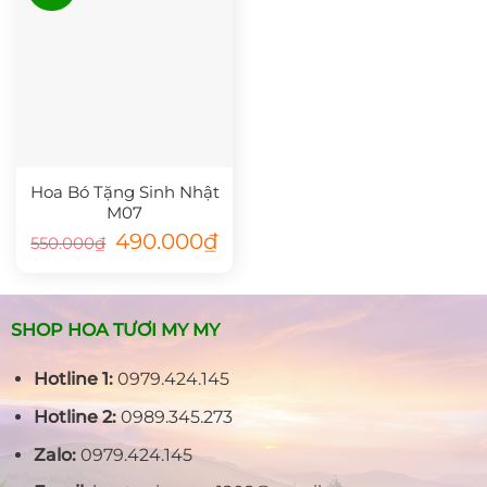
Hoa Bó Tặng Sinh Nhật
M07
Giá
Giá
490.000
₫
550.000
₫
gốc
hiện
là:
tại
550.000₫.
là:
490.000₫.
SHOP HOA TƯƠI MY MY
Hotline 1:
0979.424.145
Hotline 2:
0989.345.273
Zalo:
0979.424.145