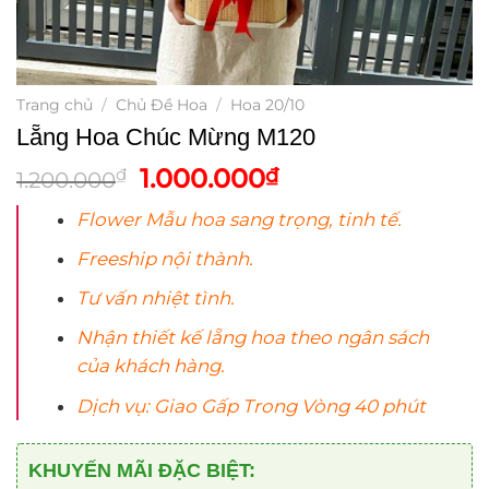
Trang chủ
/
Chủ Đề Hoa
/
Hoa 20/10
Lẵng Hoa Chúc Mừng M120
Giá
Giá
1.000.000
₫
₫
1.200.000
gốc
hiện
Flower Mẫu
hoa
sang trọng, tinh tế.
là:
tại
1.200.000₫.
là:
Freeship nội thành.
1.000.000₫.
Tư vấn nhiệt tình.
Nhận thiết kế lẵng
hoa
theo ngân sách
của khách hàng.
Dịch vụ: Giao Gấp Trong Vòng 40 phút
KHUYẾN MÃI ĐẶC BIỆT: