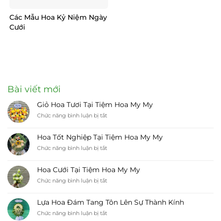
Các Mẫu Hoa Kỷ Niệm Ngày
Cưới
Bài viết mới
Giỏ Hoa Tươi Tại Tiệm Hoa My My
ở
Chức năng bình luận bị tắt
Giỏ
Hoa
Hoa Tốt Nghiệp Tại Tiệm Hoa My My
Tươi
ở
Chức năng bình luận bị tắt
Tại
Hoa
Tiệm
Tốt
Hoa
Hoa Cưới Tại Tiệm Hoa My My
Nghiệp
My
ở
Chức năng bình luận bị tắt
Tại
My
Hoa
Tiệm
Cưới
Hoa
Lựa Hoa Đám Tang Tôn Lên Sự Thành Kính
Tại
My
ở
Chức năng bình luận bị tắt
Tiệm
My