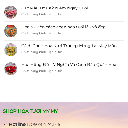
Lựa
Hoa
Hoa
My
Các Mẫu Hoa Kỷ Niệm Ngày Cưới
Đám
My
ở
Chức năng bình luận bị tắt
Tang
Các
Tôn
Mẫu
Lên
Hoa sự kiện cách chọn hoa tươi lâu và đẹp
Hoa
Sự
ở
Chức năng bình luận bị tắt
Kỷ
Thành
Hoa
Niệm
Kính
sự
Ngày
Cách Chọn Hoa Khai Trương Mang Lại May Mắn
kiện
Cưới
ở
Chức năng bình luận bị tắt
cách
Cách
chọn
Chọn
hoa
Hoa Hồng Đỏ – Ý Nghĩa Và Cách Bảo Quản Hoa
Hoa
tươi
ở
Chức năng bình luận bị tắt
Khai
lâu
Hoa
Trương
và
Hồng
Mang
đẹp
Đỏ
Lại
–
May
Ý
Mắn
Nghĩa
Và
Cách
SHOP HOA TƯƠI MY MY
Bảo
Quản
Hotline 1:
0979.424.145
Hoa