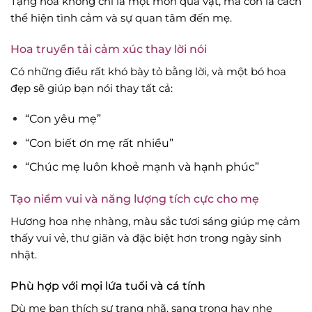
Tặng hoa không chỉ là một món quà vật, mà còn là cách
thể hiện tình cảm và sự quan tâm đến mẹ.
Hoa truyền tải cảm xúc thay lời nói
Có những điều rất khó bày tỏ bằng lời, và một bó hoa
đẹp sẽ giúp bạn nói thay tất cả:
“Con yêu mẹ”
“Con biết ơn mẹ rất nhiều”
“Chúc mẹ luôn khoẻ mạnh và hạnh phúc”
Tạo niềm vui và năng lượng tích cực cho mẹ
Hương hoa nhẹ nhàng, màu sắc tươi sáng giúp mẹ cảm
thấy vui vẻ, thư giãn và đặc biệt hơn trong ngày sinh
nhật.
Phù hợp với mọi lứa tuổi và cá tính
Dù mẹ bạn thích sự trang nhã, sang trọng hay nhẹ