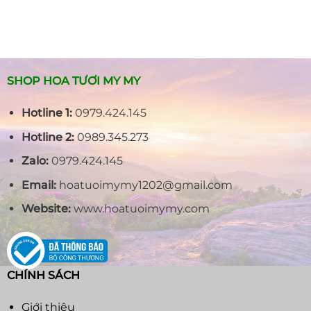
Hồng
Mang
đẹp
Đỏ
Lại
–
May
Ý
Mắn
Nghĩa
Và
Cách
SHOP HOA TƯƠI MY MY
Bảo
Quản
Hotline 1:
0979.424.145
Hoa
Hotline 2:
0989.345.273
Zalo:
0979.424.145
Email:
hoatuoimymy1202@gmail.com
Website:
www.hoatuoimymy.com
CHÍNH SÁCH
Giới thiệu