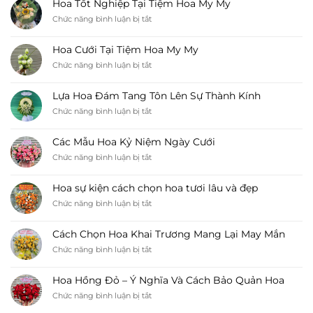
Hoa Tốt Nghiệp Tại Tiệm Hoa My My
Tươi
ở
Chức năng bình luận bị tắt
Tại
Hoa
Tiệm
Tốt
Hoa
Hoa Cưới Tại Tiệm Hoa My My
Nghiệp
My
ở
Chức năng bình luận bị tắt
Tại
My
Hoa
Tiệm
Cưới
Hoa
Lựa Hoa Đám Tang Tôn Lên Sự Thành Kính
Tại
My
ở
Chức năng bình luận bị tắt
Tiệm
My
Lựa
Hoa
Hoa
My
Các Mẫu Hoa Kỷ Niệm Ngày Cưới
Đám
My
ở
Chức năng bình luận bị tắt
Tang
Các
Tôn
Mẫu
Lên
Hoa sự kiện cách chọn hoa tươi lâu và đẹp
Hoa
Sự
ở
Chức năng bình luận bị tắt
Kỷ
Thành
Hoa
Niệm
Kính
sự
Ngày
Cách Chọn Hoa Khai Trương Mang Lại May Mắn
kiện
Cưới
ở
Chức năng bình luận bị tắt
cách
Cách
chọn
Chọn
hoa
Hoa Hồng Đỏ – Ý Nghĩa Và Cách Bảo Quản Hoa
Hoa
tươi
ở
Chức năng bình luận bị tắt
Khai
lâu
Hoa
Trương
và