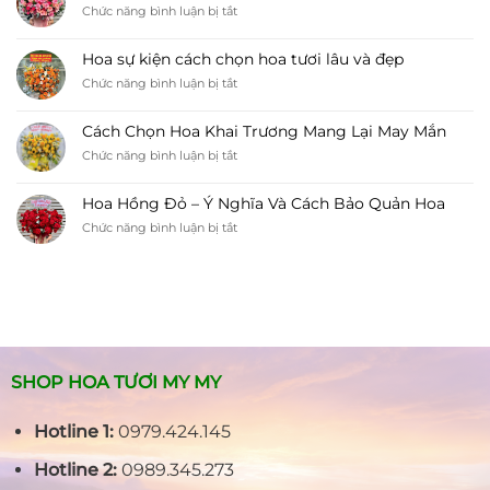
ở
Chức năng bình luận bị tắt
Tang
Các
Tôn
Mẫu
Lên
Hoa sự kiện cách chọn hoa tươi lâu và đẹp
Hoa
Sự
ở
Chức năng bình luận bị tắt
Kỷ
Thành
Hoa
Niệm
Kính
sự
Ngày
Cách Chọn Hoa Khai Trương Mang Lại May Mắn
kiện
Cưới
ở
Chức năng bình luận bị tắt
cách
Cách
chọn
Chọn
hoa
Hoa Hồng Đỏ – Ý Nghĩa Và Cách Bảo Quản Hoa
Hoa
tươi
ở
Chức năng bình luận bị tắt
Khai
lâu
Hoa
Trương
và
Hồng
Mang
đẹp
Đỏ
Lại
–
May
Ý
Mắn
Nghĩa
Và
Cách
SHOP HOA TƯƠI MY MY
Bảo
Quản
Hotline 1:
0979.424.145
Hoa
Hotline 2:
0989.345.273