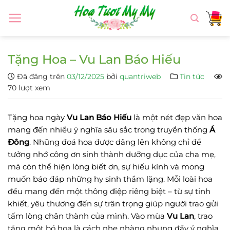
Chuyển
đến
nội
dung
Tặng Hoa – Vu Lan Báo Hiếu
Đã đăng trên
03/12/2025
bởi
quantriweb
Tin tức
70 lượt xem
Tặng hoa ngày
Vu Lan Báo Hiếu
là một nét đẹp văn hoa
mang đến nhiều ý nghĩa sâu sắc trong truyền thống
Á
Đông
. Những đoá hoa được dâng lên không chỉ để
tưởng nhớ công ơn sinh thành dưỡng dục của cha mẹ,
mà còn thể hiện lòng biết ơn, sự hiếu kính và mong
muốn báo đáp những hy sinh thầm lặng. Mỗi loài hoa
đều mang đến một thông điệp riêng biệt – từ sự tinh
khiết, yêu thương đến sự trân trọng giúp người trao gửi
tấm lòng chân thành của mình. Vào mùa
Vu Lan
, trao
tặng một bó hoa là cách nhẹ nhàng nhưng đầy ý nghĩa