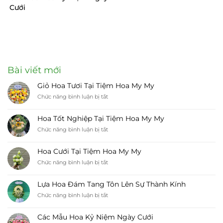
Cưới
Bài viết mới
Giỏ Hoa Tươi Tại Tiệm Hoa My My
ở
Chức năng bình luận bị tắt
Giỏ
Hoa
Hoa Tốt Nghiệp Tại Tiệm Hoa My My
Tươi
ở
Chức năng bình luận bị tắt
Tại
Hoa
Tiệm
Tốt
Hoa
Hoa Cưới Tại Tiệm Hoa My My
Nghiệp
My
ở
Chức năng bình luận bị tắt
Tại
My
Hoa
Tiệm
Cưới
Hoa
Lựa Hoa Đám Tang Tôn Lên Sự Thành Kính
Tại
My
ở
Chức năng bình luận bị tắt
Tiệm
My
Lựa
Hoa
Hoa
My
Các Mẫu Hoa Kỷ Niệm Ngày Cưới
Đám
My