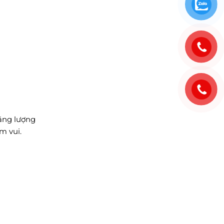
năng lượng
ềm vui.