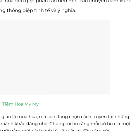
oại hoa đều góp phần tạo nên một câu chuyên cảm xúc r
g thông điệp tinh tế và ý nghĩa.
Tiệm Hoa My My
 giản là mua hoa, mà còn đang chọn cách truyền tải những
khoảnh khắc đáng nhớ. Chúng tôi tin rằng mỗi bó hoa là mộ
n gửi gắm một cách tinh tế, sâu sắc và đầy cảm xúc.