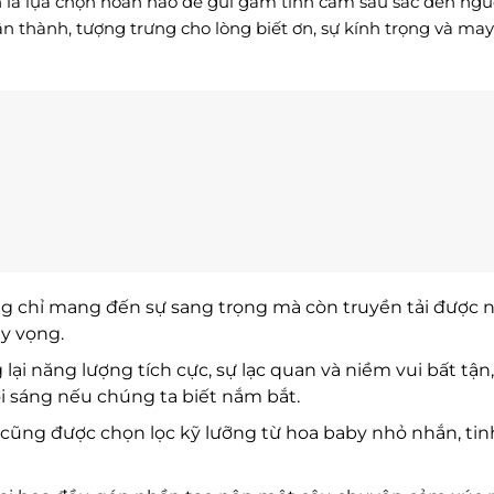
 là lựa chọn hoàn hảo để gửi gắm tình cảm sâu sắc đến ngư
 thành, tượng trưng cho lòng biết ơn, sự kính trọng và ma
hông chỉ mang đến sự sang trọng mà còn truyền tải được
hy vọng.
 năng lượng tích cực, sự lạc quan và niềm vui bất tận,
i sáng nếu chúng ta biết nắm bắt.
y cũng được chọn lọc kỹ lưỡng từ hoa baby nhỏ nhắn, ti