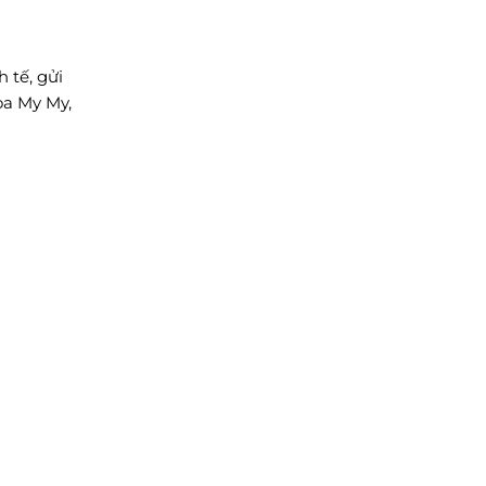
 tế, gửi
oa My My,