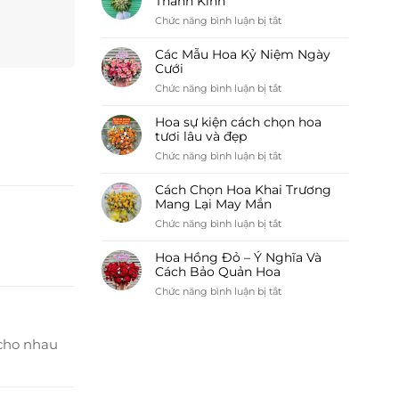
Thành Kính
Tiệm
My
ở
Chức năng bình luận bị tắt
Hoa
Lựa
My
Hoa
Các Mẫu Hoa Kỷ Niệm Ngày
My
Đám
Cưới
Tang
ở
Chức năng bình luận bị tắt
Tôn
Các
Lên
Mẫu
Hoa sự kiện cách chọn hoa
Sự
Hoa
tươi lâu và đẹp
Thành
Kỷ
ở
Chức năng bình luận bị tắt
Kính
Niệm
Hoa
Ngày
sự
Cách Chọn Hoa Khai Trương
Cưới
kiện
Mang Lại May Mắn
cách
ở
Chức năng bình luận bị tắt
chọn
Cách
hoa
Chọn
Hoa Hồng Đỏ – Ý Nghĩa Và
tươi
Hoa
Cách Bảo Quản Hoa
lâu
Khai
ở
Chức năng bình luận bị tắt
và
Trương
Hoa
đẹp
Mang
Hồng
Lại
Đỏ
 cho nhau
May
–
Mắn
Ý
Nghĩa
Và