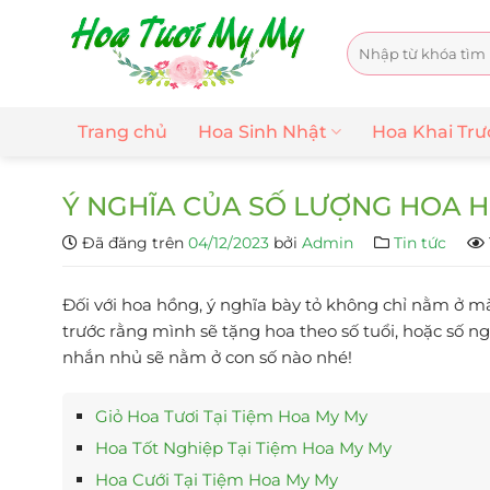
Chuyển
đến
Tìm
nội
kiếm:
dung
Trang chủ
Hoa Sinh Nhật
Hoa Khai Tr
Ý NGHĨA CỦA SỐ LƯỢNG HOA H
Đã đăng trên
04/12/2023
bởi
Admin
Tin tức
Đối với hoa hồng, ý nghĩa bày tỏ không chỉ nằm ở m
trước rằng mình sẽ tặng hoa theo số tuổi, hoặc số
nhắn nhủ sẽ nằm ở con số nào nhé!
Giỏ Hoa Tươi Tại Tiệm Hoa My My
Hoa Tốt Nghiệp Tại Tiệm Hoa My My
Hoa Cưới Tại Tiệm Hoa My My