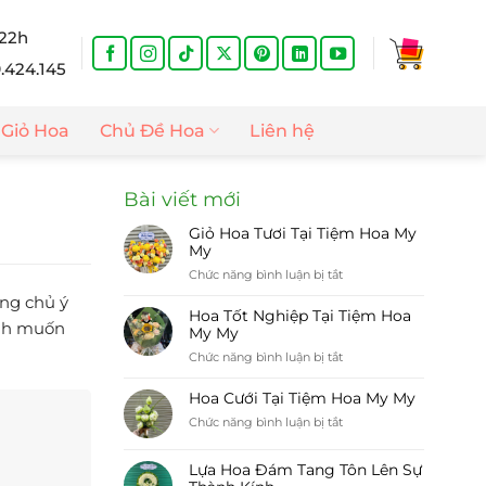
 22h
9.424.145
Giỏ Hoa
Chủ Đề Hoa
Liên hệ
Bài viết mới
Giỏ Hoa Tươi Tại Tiệm Hoa My
My
ở
Chức năng bình luận bị tắt
Giỏ
ông chủ ý
Hoa
Hoa Tốt Nghiệp Tại Tiệm Hoa
ình muốn
Tươi
My My
Tại
ở
Chức năng bình luận bị tắt
Tiệm
Hoa
Hoa
Tốt
Hoa Cưới Tại Tiệm Hoa My My
My
Nghiệp
My
ở
Chức năng bình luận bị tắt
Tại
Hoa
Tiệm
Cưới
Hoa
Lựa Hoa Đám Tang Tôn Lên Sự
Tại
My