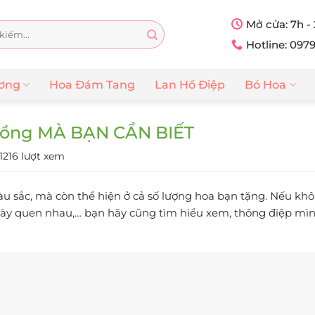
Mở cửa: 7h -
Hotline: 097
ương
Hoa Đám Tang
Lan Hồ Điệp
Bó Hoa
ồng MÀ BẠN CẦN BIẾT
1216 lượt xem
àu sắc, mà còn thể hiện ở cả số lượng hoa bạn tặng. Nếu kh
 ngày quen nhau,… bạn hãy cũng tìm hiểu xem, thông điệp m