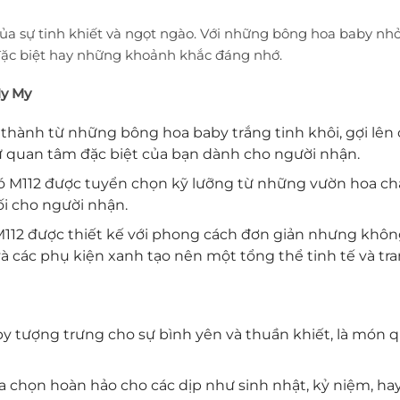
 của sự tinh khiết và ngọt ngào. Với những bông hoa baby n
đặc biệt hay những khoảnh khắc đáng nhớ.
My My
 thành từ những bông hoa baby trắng tinh khôi, gợi lên
ự quan tâm đặc biệt của bạn dành cho người nhận.
ó M112 được tuyển chọn kỹ lưỡng từ những vườn hoa chấ
i cho người nhận.
M112 được thiết kế với phong cách đơn giản nhưng khôn
à các phụ kiện xanh tạo nên một tổng thể tinh tế và tra
by tượng trưng cho sự bình yên và thuần khiết, là món 
lựa chọn hoàn hảo cho các dịp như sinh nhật, kỷ niệm, h