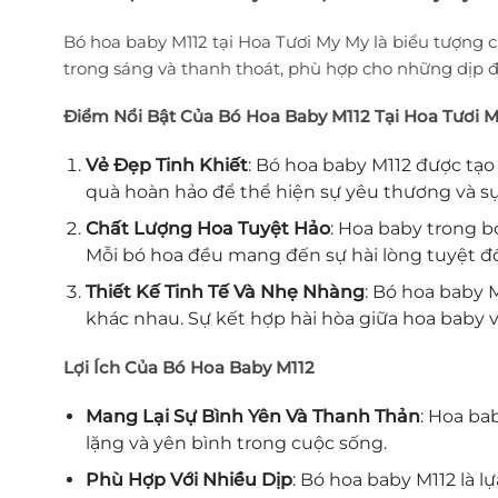
Bó hoa baby M112 tại Hoa Tươi My My là biểu tượng
trong sáng và thanh thoát, phù hợp cho những dịp 
Điểm Nổi Bật Của Bó Hoa Baby M112 Tại Hoa Tươi 
Vẻ Đẹp Tinh Khiết
: Bó hoa baby M112 được tạo
quà hoàn hảo để thể hiện sự yêu thương và s
Chất Lượng Hoa Tuyệt Hảo
: Hoa baby trong b
Mỗi bó hoa đều mang đến sự hài lòng tuyệt đố
Thiết Kế Tinh Tế Và Nhẹ Nhàng
: Bó hoa baby 
khác nhau. Sự kết hợp hài hòa giữa hoa baby v
Lợi Ích Của Bó Hoa Baby M112
Mang Lại Sự Bình Yên Và Thanh Thản
: Hoa ba
lặng và yên bình trong cuộc sống.
Phù Hợp Với Nhiều Dịp
: Bó hoa baby M112 là 