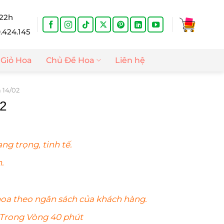
 22h
9.424.145
Giỏ Hoa
Chủ Đề Hoa
Liên hệ
 14/02
2
Giá
hiện
ng trọng, tinh tế.
tại
.
là:
.
750.000₫.
hoa
theo ngân sách của khách hàng.
 Trong Vòng 40 phút