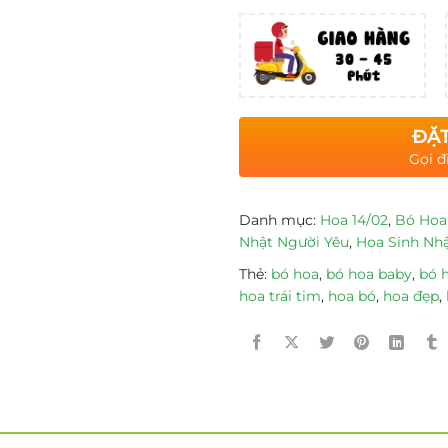
ĐẶT
Gọi đ
Danh mục:
Hoa 14/02
,
Bó Hoa
Nhật Người Yêu
,
Hoa Sinh Nh
Thẻ:
bó hoa
,
bó hoa baby
,
bó 
hoa trái tim
,
hoa bó
,
hoa đẹp
,