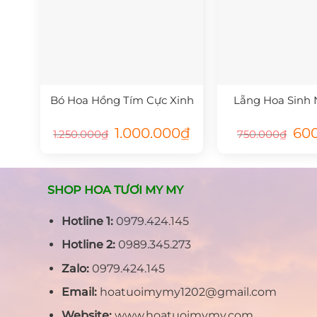
Bó Hoa Hồng Tím Cực Xinh
Lẵng Hoa Sinh 
Giá
Giá
Giá
1.000.000
₫
60
1.250.000
₫
750.000
₫
gốc
hiện
gốc
là:
tại
là:
1.250.000₫.
là:
750.
1.000.000₫.
SHOP HOA TƯƠI MY MY
Hotline 1:
0979.424.145
Hotline 2:
0989.345.273
Zalo:
0979.424.145
Email:
hoatuoimymy1202@gmail.com
Website:
www.hoatuoimymy.com