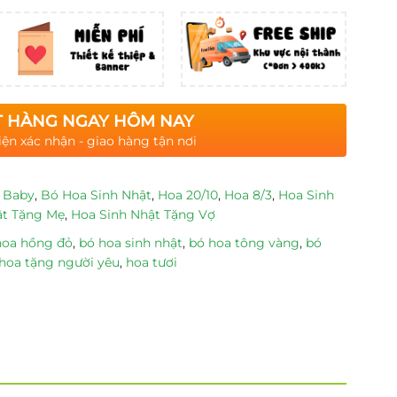
 HÀNG NGAY HÔM NAY
iện xác nhận - giao hàng tận nơi
 Baby
,
Bó Hoa Sinh Nhật
,
Hoa 20/10
,
Hoa 8/3
,
Hoa Sinh
ật Tặng Mẹ
,
Hoa Sinh Nhật Tặng Vợ
hoa hồng đỏ
,
bó hoa sinh nhật
,
bó hoa tông vàng
,
bó
hoa tặng người yêu
,
hoa tươi