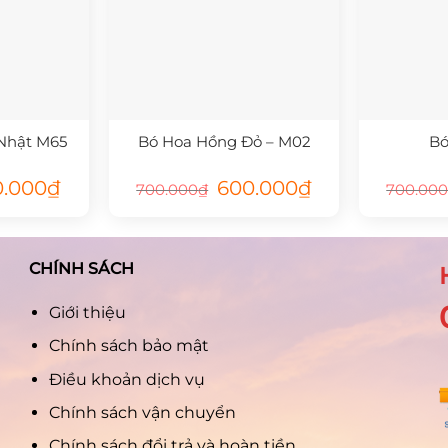
Nhật M65
Bó Hoa Hồng Đỏ – M02
Bó
Giá
Giá
Giá
0.000
₫
600.000
₫
700.000
₫
700.00
hiện
gốc
hiện
tại
là:
tại
000₫.
là:
700.000₫.
là:
600.000₫.
600.000₫.
CHÍNH SÁCH
Giới thiệu
Chính sách bảo mật
Điều khoản dịch vụ
Chính sách vận chuyển
Chính sách đổi trả và hoàn tiền