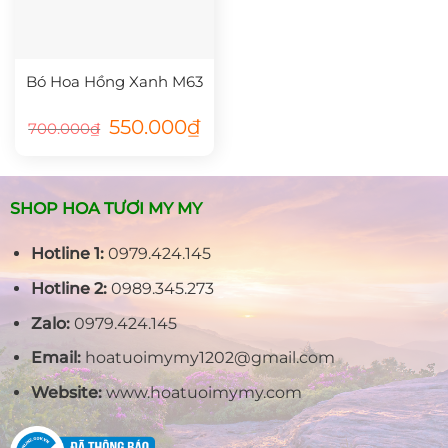
Bó Hoa Hồng Xanh M63
Giá
Giá
550.000
₫
700.000
₫
gốc
hiện
là:
tại
700.000₫.
là:
550.000₫.
SHOP HOA TƯƠI MY MY
Hotline 1:
0979.424.145
Hotline 2:
0989.345.273
Zalo:
0979.424.145
Email:
hoatuoimymy1202@gmail.com
Website:
www.hoatuoimymy.com