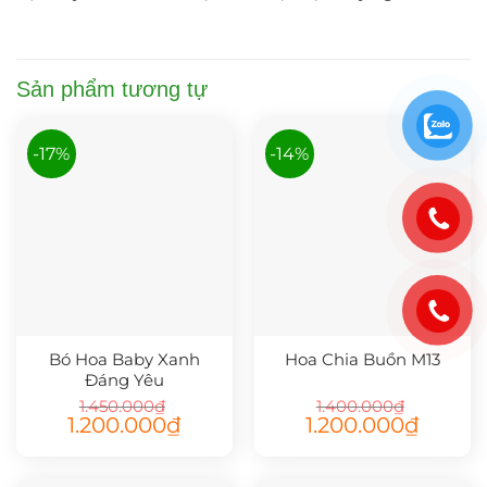
Sản phẩm tương tự
-17%
-14%
Bó Hoa Baby Xanh
Hoa Chia Buồn M13
Đáng Yêu
1.450.000
₫
1.400.000
₫
Giá
Giá
Giá
Giá
1.200.000
₫
1.200.000
₫
gốc
hiện
gốc
hiện
là:
tại
là:
tại
1.450.000₫.
là:
1.400.000₫.
là:
1.200.000₫.
1.200.000