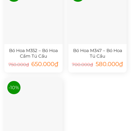
Bó Hoa M352 – Bó Hoa
Bó Hoa M347 – Bó Hoa
Cẩm Tú Cầu
Tú Cầu
Giá
Giá
Giá
Giá
650.000
₫
580.000
₫
750.000
₫
700.000
₫
gốc
hiện
gốc
hiệ
là:
tại
là:
tại
750.000₫.
là:
700.000₫.
là:
650.000₫.
580
-10%