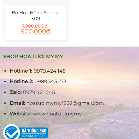
Bó Hoa Hồng Sophia
S09
1.000.000
₫
Giá
Giá
900.000
₫
gốc
hiện
là:
tại
1.000.000₫.
là:
900.000₫.
SHOP HOA TƯƠI MY MY
Hotline 1:
0979.424.145
Hotline 2:
0989.345.273
Zalo:
0979.424.145
Email:
hoatuoimymy1202@gmail.com
Website:
www.hoatuoimymy.com