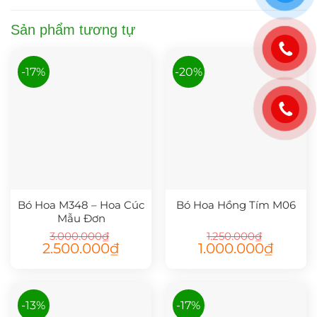
Sản phẩm tương tự
-17%
-20%
Bó Hoa M348 – Hoa Cúc
Bó Hoa Hồng Tím M06
Mẫu Đơn
3.000.000
₫
1.250.000
₫
Giá
Giá
Giá
Giá
2.500.000
₫
1.000.000
₫
gốc
hiện
gốc
hiện
là:
tại
là:
tại
3.000.000₫.
là:
1.250.000₫.
là:
2.500.000₫.
1.000.00
-13%
-17%